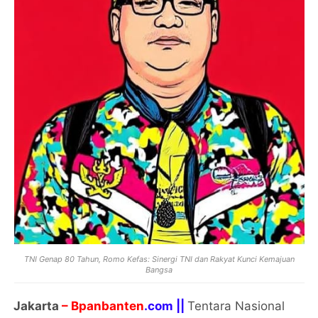
TNI Genap 80 Tahun, Romo Kefas: Sinergi TNI dan Rakyat Kunci Kemajuan
Bangsa
Jakarta
– Bpanbanten
.com ||
Tentara Nasional