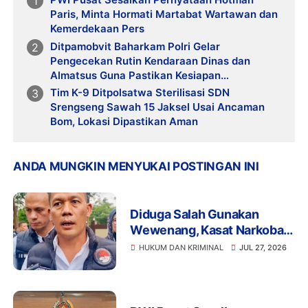
Paris, Minta Hormati Martabat Wartawan dan
Kemerdekaan Pers
Ditpamobvit Baharkam Polri Gelar
Pengecekan Rutin Kendaraan Dinas dan
Almatsus Guna Pastikan Kesiapan
Operasional
Tim K-9 Ditpolsatwa Sterilisasi SDN
Srengseng Sawah 15 Jaksel Usai Ancaman
Bom, Lokasi Dipastikan Aman
ANDA MUNGKIN MENYUKAI POSTINGAN INI
Diduga Salah Gunakan
Wewenang, Kasat Narkoba
Polres Tangsel dan 6
HUKUM DAN KRIMINAL
JUL 27, 2026
Anggota Ditangkap
Bareskrim