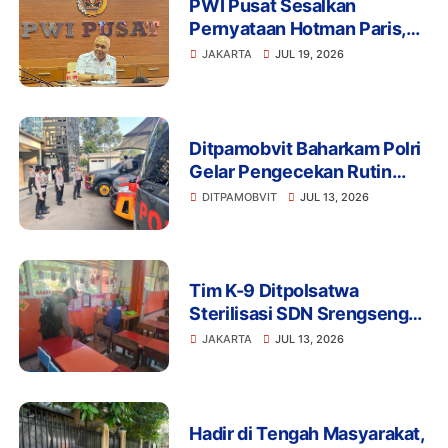
PWI Pusat Sesalkan
Pernyataan Hotman Paris,
Minta Hormati Martabat
JAKARTA
JUL 19, 2026
Wartawan dan Kemerdekaan
Pers
Ditpamobvit Baharkam Polri
Gelar Pengecekan Rutin
Kendaraan Dinas dan
DITPAMOBVIT
JUL 13, 2026
Almatsus Guna Pastikan
Kesiapan Operasional
Tim K-9 Ditpolsatwa
Sterilisasi SDN Srengseng
Sawah 15 Jaksel Usai
JAKARTA
JUL 13, 2026
Ancaman Bom, Lokasi
Dipastikan Aman
Hadir di Tengah Masyarakat,