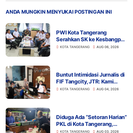
ANDA MUNGKIN MENYUKAI POSTINGAN INI
PWI Kota Tangerang
Serahkan SK ke Kesbangpol,
Wawan Fauzi: Peran Media
KOTA TANGERANG
AUG 06, 2026
Bisa Berdampak Besar
hingga Fatal
Buntut Intimidasi Jurnalis di
FIF Tangcity, JTR: Kami
Tidak Akan Tinggal Diam!
KOTA TANGERANG
AUG 04, 2026
Diduga Ada “Setoran Harian”
PKL di Kota Tangerang,
Aliran Dana Bayangan di
KOTA TANGERANG
AUG 03, 2026