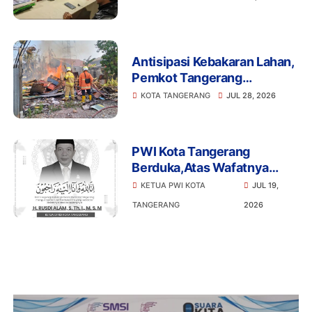
Balik Penertiban?
Antisipasi Kebakaran Lahan,
Pemkot Tangerang
Perintahkan RT/RW Giatkan
KOTA TANGERANG
JUL 28, 2026
Patroli
PWI Kota Tangerang
Berduka,Atas Wafatnya
Ketua DPRD Kota Tangerang
KETUA PWI KOTA
JUL 19,
Bang Rusdi
TANGERANG
2026