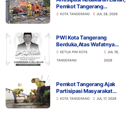
Pemkot Tangerang
Perintahkan RT/RW Giatkan
KOTA TANGERANG
JUL 28, 2026
Patroli
PWI Kota Tangerang
Berduka,Atas Wafatnya
Ketua DPRD Kota Tangerang
KETUA PWI KOTA
JUL 19,
Bang Rusdi
TANGERANG
2026
Pemkot Tangerang Ajak
Partisipasi Masyarakat
Laporkan Jalan Rusak Lewat
KOTA TANGERANG
JUL 17, 2026
Kanal Resmi