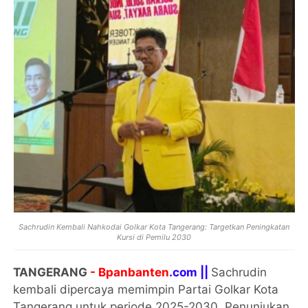
Sachrudin Kembali Nahkodai Golkar Kota Tangerang: Targetkan Peningkatan
Kursi di Pemilu 2030
TANGERANG
- Bpanbanten
.com ||
Sachrudin
kembali dipercaya memimpin Partai Golkar Kota
Tangerang untuk periode 2025-2030. Penunjukan