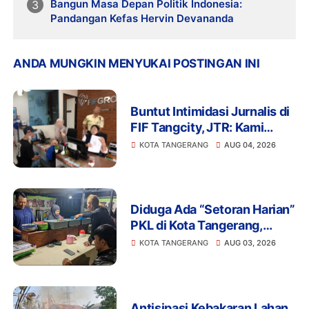
Bangun Masa Depan Politik Indonesia:
Pandangan Kefas Hervin Devananda
ANDA MUNGKIN MENYUKAI POSTINGAN INI
Buntut Intimidasi Jurnalis di
FIF Tangcity, JTR: Kami
Tidak Akan Tinggal Diam!
KOTA TANGERANG
AUG 04, 2026
Diduga Ada “Setoran Harian”
PKL di Kota Tangerang,
Aliran Dana Bayangan di
KOTA TANGERANG
AUG 03, 2026
Balik Penertiban?
Antisipasi Kebakaran Lahan,