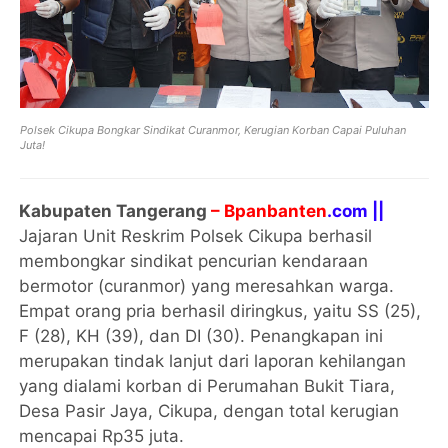
Polsek Cikupa Bongkar Sindikat Curanmor, Kerugian Korban Capai Puluhan
Juta!
Kabupaten Tangerang
– Bpanbanten
.com ||
Jajaran Unit Reskrim Polsek Cikupa berhasil
membongkar sindikat pencurian kendaraan
bermotor (curanmor) yang meresahkan warga.
Empat orang pria berhasil diringkus, yaitu SS (25),
F (28), KH (39), dan DI (30). Penangkapan ini
merupakan tindak lanjut dari laporan kehilangan
yang dialami korban di Perumahan Bukit Tiara,
Desa Pasir Jaya, Cikupa, dengan total kerugian
mencapai Rp35 juta.