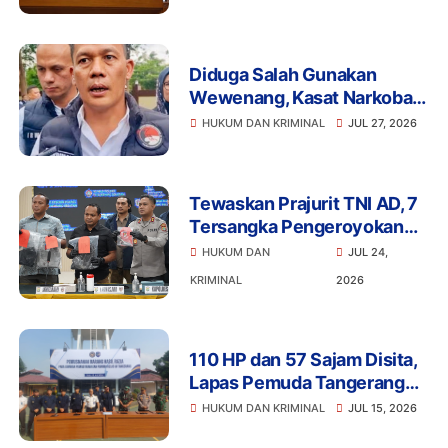
Diduga Salah Gunakan
Wewenang, Kasat Narkoba
Polres Tangsel dan 6
HUKUM DAN KRIMINAL
JUL 27, 2026
Anggota Ditangkap
Bareskrim
Tewaskan Prajurit TNI AD, 7
Tersangka Pengeroyokan
Terancam Penjara Seumur
HUKUM DAN
JUL 24,
Hidup
KRIMINAL
2026
110 HP dan 57 Sajam Disita,
Lapas Pemuda Tangerang
Perketat Pengawasan
HUKUM DAN KRIMINAL
JUL 15, 2026