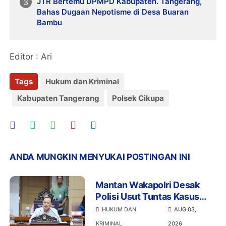
JTR Bertemu DPMPD Kabupaten. Tangerang,
Bahas Dugaan Nepotisme di Desa Buaran
Bambu
Editor : Ari
Tags
Hukum dan Kriminal
Kabupaten Tangerang
Polsek Cikupa
ANDA MUNGKIN MENYUKAI POSTINGAN INI
Mantan Wakapolri Desak
Polisi Usut Tuntas Kasus
Bigmo Ajak Anak di Bawah
HUKUM DAN
AUG 03,
Umur Promosikan Vape
KRIMINAL
2026