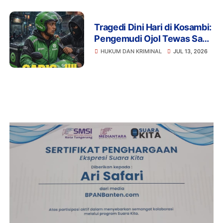
Tragedi Dini Hari di Kosambi:
Pengemudi Ojol Tewas Saat
Istirahat, Motor dan HP Raib
HUKUM DAN KRIMINAL
JUL 13, 2026