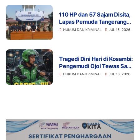
110 HP dan 57 Sajam Disita,
Lapas Pemuda Tangerang
Perketat Pengawasan
HUKUM DAN KRIMINAL
JUL 15, 2026
Tragedi Dini Hari di Kosambi:
Pengemudi Ojol Tewas Saat
Istirahat, Motor dan HP Raib
HUKUM DAN KRIMINAL
JUL 13, 2026