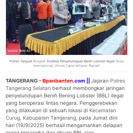
Polres Tangsel
Bongkar
Sindikat Penyelundupan Benih Lobster Ilegal
Skala
Internasional, Omzet Capai Miliaran Rupiah!
TANGERANG
- Bpanbanten
.com ||
Jajaran
Polres
Tangerang Selatan
berhasil membongkar jaringan
penyelundupan Benih Bening Lobster (BBL) ilegal
yang beroperasi lintas negara. Penggerebekan
yang dilakukan di sebuah lokasi di
Kecamatan
Curug
,
Kabupaten Tangerang
, pada Jumat dini
hari (19/9/2025) berhasil mengamankan delapan
orang tersangka dan ribuan BBL siap