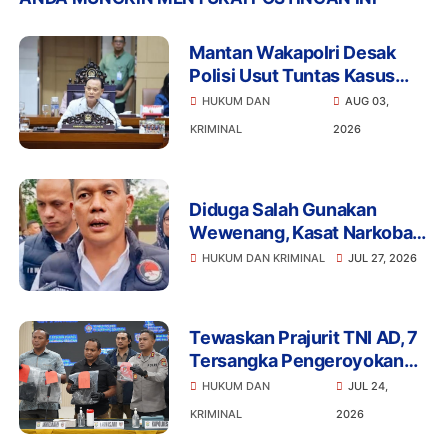
Mantan Wakapolri Desak
Polisi Usut Tuntas Kasus
Bigmo Ajak Anak di Bawah
HUKUM DAN
AUG 03,
Umur Promosikan Vape
KRIMINAL
2026
Diduga Salah Gunakan
Wewenang, Kasat Narkoba
Polres Tangsel dan 6
HUKUM DAN KRIMINAL
JUL 27, 2026
Anggota Ditangkap
Bareskrim
Tewaskan Prajurit TNI AD, 7
Tersangka Pengeroyokan
Terancam Penjara Seumur
HUKUM DAN
JUL 24,
Hidup
KRIMINAL
2026