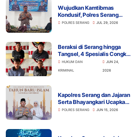
Wujudkan Kamtibmas
Kondusif, Polres Serang
Gelar Silaturahmi Strategis
POLRES SERANG
JUL 29, 2026
Bersama Insan Pers
Beraksi di Serang hingga
Tangsel, 4 Spesialis Congkel
Jendela Akhirnya Keok
HUKUM DAN
JUN 24,
KRIMINAL
2026
Kapolres Serang dan Jajaran
Serta Bhayangkari Ucapkan
Selamat Tahun Baru Islam 1
POLRES SERANG
JUN 15, 2026
Muharram 1448 H