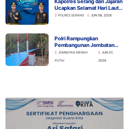
Kapolres Serang dan Jajaran
Ucapkan Selamat Hari Laut
Sedunia, Ajak Masyarakat
POLRES SERANG
JUN 08, 2026
Jaga Kelestarian Laut
Polri Rampungkan
Pembangunan Jembatan
Merah Putih Presisi di Desa
JEMBATAN MERAH
JUN 07,
Pasirbuyut, Kabupaten
PUTIH
2026
Serang