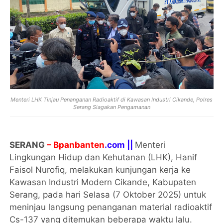
Menteri LHK Tinjau Penanganan Radioaktif di Kawasan Industri Cikande, Polres
Serang Siagakan Pengamanan
SERANG
– Bpanbanten
.com ||
Menteri
Lingkungan Hidup dan Kehutanan (LHK), Hanif
Faisol Nurofiq, melakukan kunjungan kerja ke
Kawasan Industri Modern Cikande, Kabupaten
Serang, pada hari Selasa (7 Oktober 2025) untuk
meninjau langsung penanganan material radioaktif
Cs-137 yang ditemukan beberapa waktu lalu.