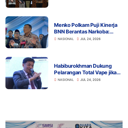
Jalankan Tugas Gubernur BI
Sementara
Menko Polkam Puji Kinerja
BNN Berantas Narkoba:
Selamatkan Manusia dan
NASIONAL
JUL 24, 2026
Bangsa
Habiburokhman Dukung
Pelarangan Total Vape jika
Disalahgunakan untuk
NASIONAL
JUL 24, 2026
Narkoba