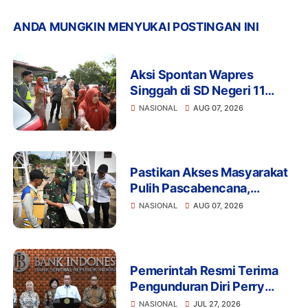
ANDA MUNGKIN MENYUKAI POSTINGAN INI
Aksi Spontan Wapres
Singgah di SD Negeri 11
Jangka, Sapa Siswa dan
NASIONAL
AUG 07, 2026
Dorong Perbaikan Sekolah
Pastikan Akses Masyarakat
Pulih Pascabencana,
Wapres Tinjau
NASIONAL
AUG 07, 2026
Pembangunan Jembatan
Gantung Kendawi
Pemerintah Resmi Terima
Pengunduran Diri Perry
Warjiyo, Destry Damayanti
NASIONAL
JUL 27, 2026