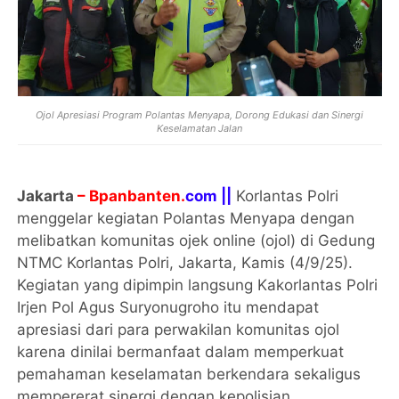
Ojol Apresiasi Program Polantas Menyapa, Dorong Edukasi dan Sinergi
Keselamatan Jalan
Jakarta
– Bpanbanten.
com ||
Korlantas Polri
menggelar kegiatan Polantas Menyapa dengan
melibatkan komunitas ojek online (ojol) di Gedung
NTMC Korlantas Polri, Jakarta, Kamis (4/9/25).
Kegiatan yang dipimpin langsung Kakorlantas Polri
Irjen Pol Agus Suryonugroho itu mendapat
apresiasi dari para perwakilan komunitas ojol
karena dinilai bermanfaat dalam memperkuat
pemahaman keselamatan berkendara sekaligus
mempererat sinergi dengan kepolisian.