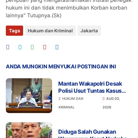
penipuan yang mengatasnamakan instasi penegak
hukum ini dan tidak menimbulkan Korban korban
lainnya" Tutupnya.(Sk)
Tags
Hukum dan Kriminal
Jakarta
ANDA MUNGKIN MENYUKAI POSTINGAN INI
Mantan Wakapolri Desak
Polisi Usut Tuntas Kasus
Bigmo Ajak Anak di Bawah
HUKUM DAN
AUG 03,
Umur Promosikan Vape
KRIMINAL
2026
Diduga Salah Gunakan