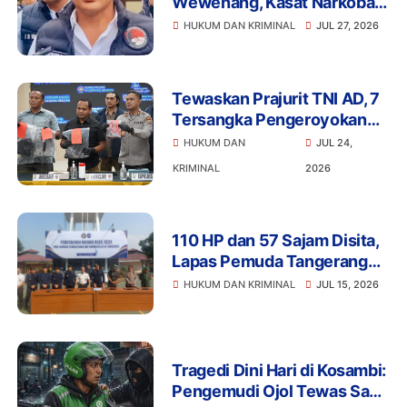
Wewenang, Kasat Narkoba
Polres Tangsel dan 6
HUKUM DAN KRIMINAL
JUL 27, 2026
Anggota Ditangkap
Bareskrim
Tewaskan Prajurit TNI AD, 7
Tersangka Pengeroyokan
Terancam Penjara Seumur
HUKUM DAN
JUL 24,
Hidup
KRIMINAL
2026
110 HP dan 57 Sajam Disita,
Lapas Pemuda Tangerang
Perketat Pengawasan
HUKUM DAN KRIMINAL
JUL 15, 2026
Tragedi Dini Hari di Kosambi:
Pengemudi Ojol Tewas Saat