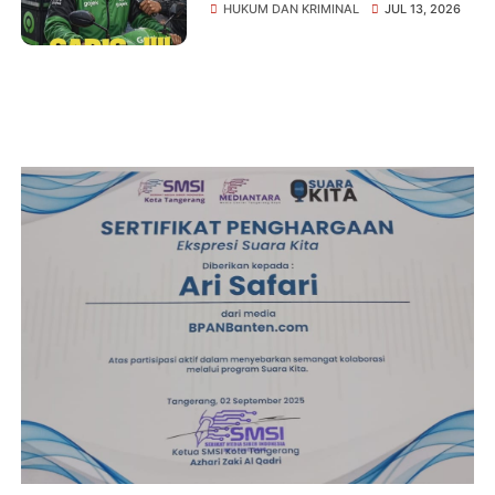
Istirahat, Motor dan HP Raib
HUKUM DAN KRIMINAL
JUL 13, 2026