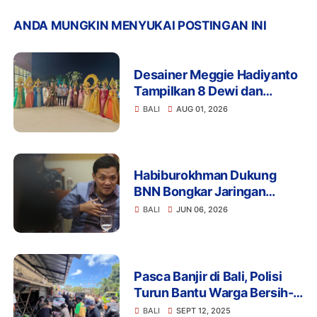
ANDA MUNGKIN MENYUKAI POSTINGAN INI
Desainer Meggie Hadiyanto
Tampilkan 8 Dewi dan
Srikandi di Pulau Dewata
BALI
AUG 01, 2026
Habiburokhman Dukung
BNN Bongkar Jaringan
Narkotika Rusia di Bali
BALI
JUN 06, 2026
Pasca Banjir di Bali, Polisi
Turun Bantu Warga Bersih-
Bersih Lokasi Bencana
BALI
SEPT 12, 2025