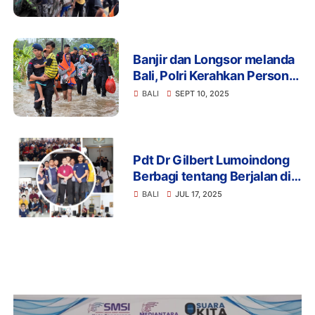
Banjir dan Longsor melanda
Bali, Polri Kerahkan Personel
Bantu Penanganan
BALI
SEPT 10, 2025
Pdt Dr Gilbert Lumoindong
Berbagi tentang Berjalan di
Atas Air di Lapas Narkotika
BALI
JUL 17, 2025
Bangli