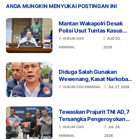
ANDA MUNGKIN MENYUKAI POSTINGAN INI
Mantan Wakapolri Desak
Polisi Usut Tuntas Kasus
Bigmo Ajak Anak di Bawah
HUKUM DAN
AUG 03,
Umur Promosikan Vape
KRIMINAL
2026
Diduga Salah Gunakan
Wewenang, Kasat Narkoba
Polres Tangsel dan 6
HUKUM DAN KRIMINAL
JUL 27, 2026
Anggota Ditangkap
Bareskrim
Tewaskan Prajurit TNI AD, 7
Tersangka Pengeroyokan
Terancam Penjara Seumur
HUKUM DAN
JUL 24,
Hidup
KRIMINAL
2026