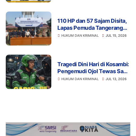
110 HP dan 57 Sajam Disita,
Lapas Pemuda Tangerang
Perketat Pengawasan
HUKUM DAN KRIMINAL
JUL 15, 2026
Tragedi Dini Hari di Kosambi:
Pengemudi Ojol Tewas Saat
Istirahat, Motor dan HP Raib
HUKUM DAN KRIMINAL
JUL 13, 2026