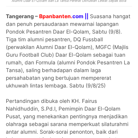
Alumni Daar El-Qolam dan La Tansa Pererat Ukhuwah Lewat Sepak Bola
Tangerang –
Bpanbanten.
com ||
Suasana hangat
dan penuh persaudaraan mewarnai lapangan
Pondok Pesantren Daar El-Qolam, Sabtu (9/8).
Tiga tim alumni pesantren, DQ Fussball
(perwakilan Alumni Daar El-Qolam), MGFC (Majlis
Guru Football Club) Daar El-Qolam sebagai tuan
rumah, dan Formula (alumni Pondok Pesantren La
Tansa), saling berhadapan dalam laga
persahabatan yang bertujuan mempererat
ukhuwah lintas lembaga. Sabtu (9/8/25)
Pertandingan dibuka oleh KH. Fairus
Nahidhuddin, S.Pd.I, Pemimpin Daar El-Qolam
Pusat, yang menekankan pentingnya menjadikan
olahraga sebagai sarana memperkuat silaturahmi
antar alumni. Sorak-sorai penonton, baik dari