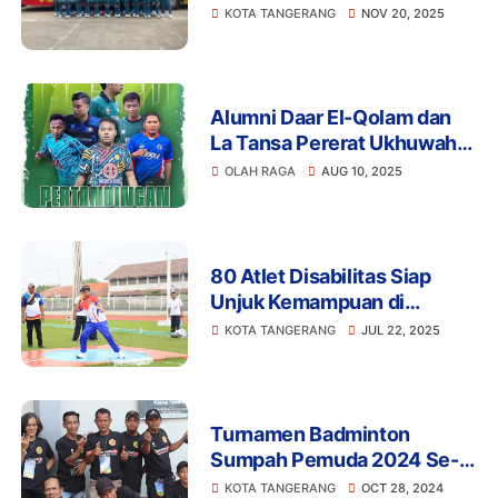
Beri Apresiasi
KOTA TANGERANG
NOV 20, 2025
Alumni Daar El-Qolam dan
La Tansa Pererat Ukhuwah
Lewat Sepak Bola
OLAH RAGA
AUG 10, 2025
80 Atlet Disabilitas Siap
Unjuk Kemampuan di
PEPARKOT Tangerang 2025
KOTA TANGERANG
JUL 22, 2025
Turnamen Badminton
Sumpah Pemuda 2024 Se-
Karawaci Resmi Ditutup
KOTA TANGERANG
OCT 28, 2024