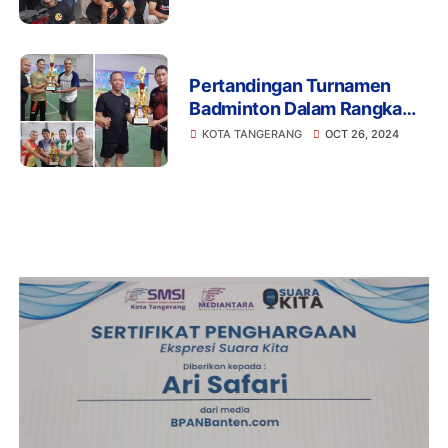
Pertandingan Turnamen
Badminton Dalam Rangka
Sambut Hari Sumpah
KOTA TANGERANG
OCT 26, 2024
Pemuda 2024 Se -
Kecamatan Karawaci