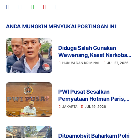
ANDA MUNGKIN MENYUKAI POSTINGAN INI
Diduga Salah Gunakan
Wewenang, Kasat Narkoba
Polres Tangsel dan 6
HUKUM DAN KRIMINAL
JUL 27, 2026
Anggota Ditangkap
Bareskrim
PWI Pusat Sesalkan
Pernyataan Hotman Paris,
Minta Hormati Martabat
JAKARTA
JUL 19, 2026
Wartawan dan Kemerdekaan
Pers
Ditpamobvit Baharkam Polri