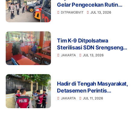
Gelar Pengecekan Rutin
Kendaraan Dinas dan
DITPAMOBVIT
JUL 13, 2026
Almatsus Guna Pastikan
Kesiapan Operasional
Tim K-9 Ditpolsatwa
Sterilisasi SDN Srengseng
Sawah 15 Jaksel Usai
JAKARTA
JUL 13, 2026
Ancaman Bom, Lokasi
Dipastikan Aman
Hadir di Tengah Masyarakat,
Detasemen Perintis
Korsabhara Polri Gelar
JAKARTA
JUL 11, 2026
Patroli Jalan Kaki di
Pengadegan