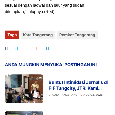
sesuai dengan jadwal dan jalur yang sudah
ditetapkan," tutupnya.(Red)
Tags
Kota Tangerang
Pemkot Tangerang
ANDA MUNGKIN MENYUKAI POSTINGAN INI
Buntut Intimidasi Jurnalis di
FIF Tangcity, JTR: Kami
Tidak Akan Tinggal Diam!
KOTA TANGERANG
AUG 04, 2026