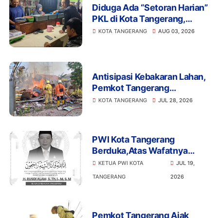
Diduga Ada “Setoran Harian”
PKL di Kota Tangerang,
Aliran Dana Bayangan di
KOTA TANGERANG
AUG 03, 2026
Balik Penertiban?
Antisipasi Kebakaran Lahan,
Pemkot Tangerang
Perintahkan RT/RW Giatkan
KOTA TANGERANG
JUL 28, 2026
Patroli
PWI Kota Tangerang
Berduka,Atas Wafatnya
Ketua DPRD Kota Tangerang
KETUA PWI KOTA
JUL 19,
Bang Rusdi
TANGERANG
2026
Pemkot Tangerang Ajak