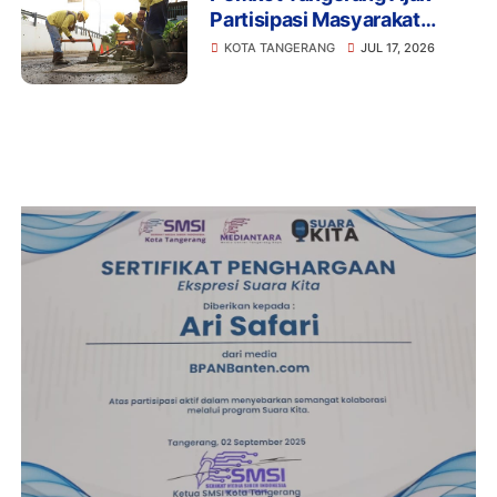
Partisipasi Masyarakat
Laporkan Jalan Rusak Lewat
KOTA TANGERANG
JUL 17, 2026
Kanal Resmi