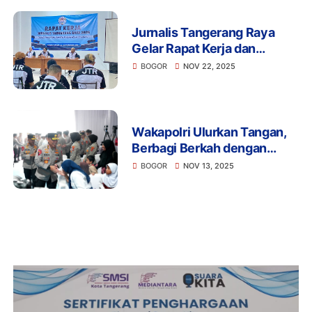
Jurnalis Tangerang Raya
Gelar Rapat Kerja dan
Reshuffle Kepengurusan,
BOGOR
NOV 22, 2025
Semangat Almarhum Ayu
Kartini Jadi Inspirasi
Wakapolri Ulurkan Tangan,
Berbagi Berkah dengan
Santunan dan Bakti Sosial di
BOGOR
NOV 13, 2025
SMA Kemala Taruna
Bhayangkara Bogor