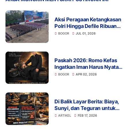
Aksi Peragaan Ketangkasan
Polri Hingga Defile Ribuan
Personel Warnai Peringatan
BOGOR
JUL 01, 2026
ke-80 Hari Bhayangkara di
Hadapan Presiden Prabowo
Paskah 2026: Romo Kefas
Ingatkan Iman Harus Nyata,
Bukan Sekadar Kata
BOGOR
APR 02, 2026
Di Balik Layar Berita: Biaya,
Sunyi, dan Teguran untuk
Nurani
ARTIKEL
FEB 17, 2026