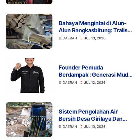
Pengeroyokan Aktivis di
Lebak
Bahaya Mengintai di Alun-
Alun Rangkasbitung: Tralis
Drainase Rusak Picu Banyak
DAERAH
JUL 13, 2026
Pengunjung Terperosok
Founder Pemuda
Berdampak : Generasi Muda
Mengapresiasi Komitmen
DAERAH
JUL 12, 2026
Presiden Prabowo dalam
Pemberantasan Korupsi
Sistem Pengolahan Air
Bersih Desa Girilaya Dan
Desa Jayapura Cipanas
DAERAH
JUL 10, 2026
Harus Dibantu Pemerintah