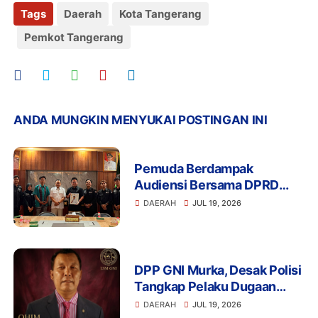
Tags
Daerah
Kota Tangerang
Pemkot Tangerang
ANDA MUNGKIN MENYUKAI POSTINGAN INI
Pemuda Berdampak
Audiensi Bersama DPRD
Provinsi Banten Bahas
DAERAH
JUL 19, 2026
Pendidikan, Ketahanan
Pangan, dan Literasi Menuju
Indonesia Emas 2045
DPP GNI Murka, Desak Polisi
Tangkap Pelaku Dugaan
Intimidasi dan
DAERAH
JUL 19, 2026