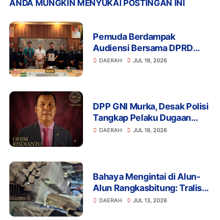
ANDA MUNGKIN MENYUKAI POSTINGAN INI
Pemuda Berdampak
Audiensi Bersama DPRD
Provinsi Banten Bahas
DAERAH
JUL 19, 2026
Pendidikan, Ketahanan
Pangan, dan Literasi Menuju
Indonesia Emas 2045
DPP GNI Murka, Desak Polisi
Tangkap Pelaku Dugaan
Intimidasi dan
DAERAH
JUL 19, 2026
Pengeroyokan Aktivis di
Lebak
Bahaya Mengintai di Alun-
Alun Rangkasbitung: Tralis
Drainase Rusak Picu Banyak
DAERAH
JUL 13, 2026
Pengunjung Terperosok