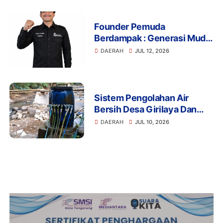
Founder Pemuda
Berdampak : Generasi Muda
Mengapresiasi Komitmen
DAERAH
JUL 12, 2026
Presiden Prabowo dalam
Pemberantasan Korupsi
Sistem Pengolahan Air
Bersih Desa Girilaya Dan
Desa Jayapura Cipanas
DAERAH
JUL 10, 2026
Harus Dibantu Pemerintah