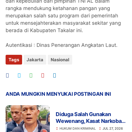
dan kepedulian dari pimpinan TNI AL dalam
rangka mendukung ketahanan pangan yang
merupakan salah satu program dari pemerintah
untuk mensejahterakan masyarakat sekitar yang
berada di Kabupaten Takalar ini.
Autentikasi : Dinas Penerangan Angkatan Laut.
Tags
Jakarta
Nasional
ANDA MUNGKIN MENYUKAI POSTINGAN INI
Diduga Salah Gunakan
Wewenang, Kasat Narkoba
Polres Tangsel dan 6
HUKUM DAN KRIMINAL
JUL 27, 2026