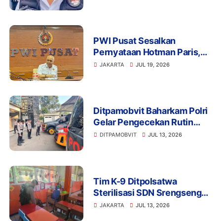
Anggota Ditangkap
Bareskrim
PWI Pusat Sesalkan
Pernyataan Hotman Paris,
Minta Hormati Martabat
JAKARTA
JUL 19, 2026
Wartawan dan Kemerdekaan
Pers
Ditpamobvit Baharkam Polri
Gelar Pengecekan Rutin
Kendaraan Dinas dan
DITPAMOBVIT
JUL 13, 2026
Almatsus Guna Pastikan
Kesiapan Operasional
Tim K-9 Ditpolsatwa
Sterilisasi SDN Srengseng
Sawah 15 Jaksel Usai
JAKARTA
JUL 13, 2026
Ancaman Bom, Lokasi