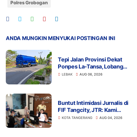
Polres Grobogan
ANDA MUNGKIN MENYUKAI POSTINGAN INI
Tepi Jalan Provinsi Dekat
Ponpes La-Tansa, Lobang
Pengambilan Air Ancam
LEBAK
AUG 06, 2026
Keselamatan Pengguna
Jalan
Buntut Intimidasi Jurnalis di
FIF Tangcity, JTR: Kami
Tidak Akan Tinggal Diam!
KOTA TANGERANG
AUG 04, 2026