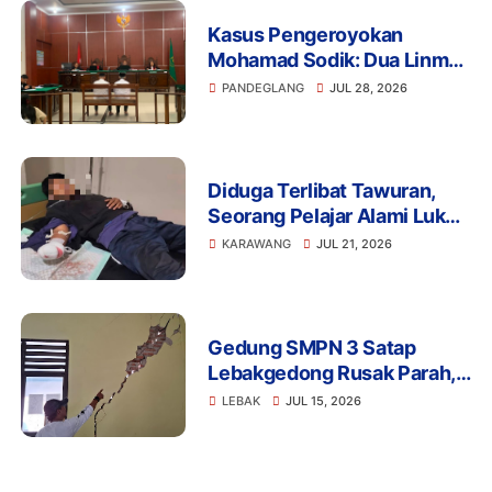
Kasus Pengeroyokan
Mohamad Sodik: Dua Linmas
Pandeglang Diganjar 5 Bulan
PANDEGLANG
JUL 28, 2026
Penjara
Diduga Terlibat Tawuran,
Seorang Pelajar Alami Luka
Berat di Klari, Polisi Lakukan
KARAWANG
JUL 21, 2026
Penyelidikan
Gedung SMPN 3 Satap
Lebakgedong Rusak Parah,
Warga: Jangan Tunggu
LEBAK
JUL 15, 2026
Menimpa Guru dan Murid!