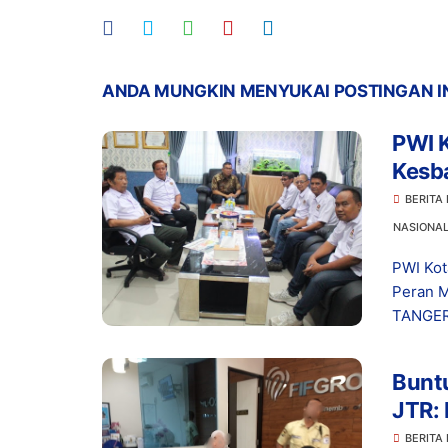
ANDA MUNGKIN MENYUKAI POSTINGAN I
PWI 
Kesb
Berd
BERITA
NASIONA
PWI Kot
Peran M
TANGER
Buntu
JTR: 
BERITA