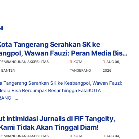
NI
Kota Tangerang Serahkan SK ke
angpol, Wawan Fauzi: Peran Media Bisa
ampak Besar hingga Fatal
 PEMBANGUNAN AKSEBILITAS
KOTA
AUG 06,
L BANTEN
TANGERANG
2026
a Tangerang Serahkan SK ke Kesbangpol, Wawan Fauzi:
edia Bisa Berdampak Besar hingga FatalKOTA
ANG -...
t Intimidasi Jurnalis di FIF Tangcity,
Kami Tidak Akan Tinggal Diam!
 PEMBANGUNAN AKSEBILITAS
KOTA
AUG 04,