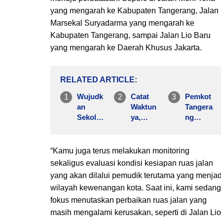
yang mengarah ke Kabupaten Tangerang, Jalan
Marsekal Suryadarma yang mengarah ke
Kabupaten Tangerang, sampai Jalan Lio Baru
yang mengarah ke Daerah Khusus Jakarta.
RELATED ARTICLE
Wujudk
Catat
Pemkot
an
Waktun
Tangera
Sekolah
ya,
ng
Sehat,
Pelajar
Gerak
Dinkes
di Kota
Cepat,
Kota
Tangera
Atasi
“Kamu juga terus melakukan monitoring
Tangera
ng
Tanggul
sekaligus evaluasi kondisi kesiapan ruas jalan
ng
Gratis
Jebol di
yang akan dilalui pemudik terutama yang menjad
Kukuhk
Naik
Garden
wilayah kewenangan kota. Saat ini, kami sedang
an 100
Bus
City
fokus menutaskan perbaikan ruas jalan yang
Inspekt
Tayo
Periuk
ur
dan Si
masih mengalami kerusakan, seperti di Jalan Lio
Pangan
Benteng