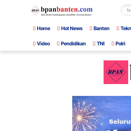
Home
Hot News
Banten
Tek
Video
Pendidikan
TNI
Polri