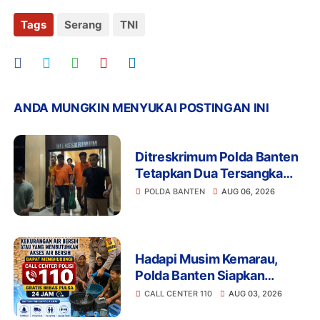
Tags
Serang
TNI
ANDA MUNGKIN MENYUKAI POSTINGAN INI
Ditreskrimum Polda Banten
Tetapkan Dua Tersangka
Kasus Aksi Anarkis dan
POLDA BANTEN
AUG 06, 2026
Penghasutan di Balaraja
Hadapi Musim Kemarau,
Polda Banten Siapkan
Layanan Bantuan Air Bersih
CALL CENTER 110
AUG 03, 2026
Melalui 110