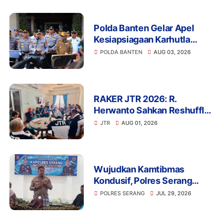
Polda Banten Gelar Apel
Kesiapsiagaan Karhutla
2026, Perkuat Sinergi
POLDA BANTEN
AUG 03, 2026
Antisipasi Bencana
RAKER JTR 2026: R.
Herwanto Sahkan Reshuffle
Pengurus dan Tegaskan
JTR
AUG 01, 2026
Disiplin Organisasi
Wujudkan Kamtibmas
Kondusif, Polres Serang
Gelar Silaturahmi Strategis
POLRES SERANG
JUL 29, 2026
Bersama Insan Pers