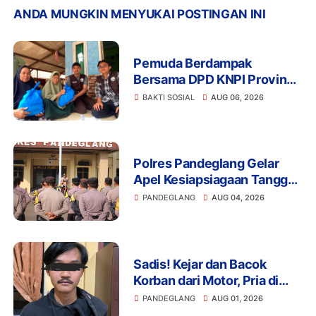
ANDA MUNGKIN MENYUKAI POSTINGAN INI
Pemuda Berdampak
Bersama DPD KNPI Provinsi
Banten dan KKN Kelompok
BAKTI SOSIAL
AUG 06, 2026
33 UIN SMH Banten
Salurkan Bansos
Polres Pandeglang Gelar
Apel Kesiapsiagaan Tanggap
Bencana dan Karhutla,
PANDEGLANG
AUG 04, 2026
Perkuat Sinergi Lintas
Sektor Hadapi Potensi
Bencana
Sadis! Kejar dan Bacok
Korban dari Motor, Pria di
Pandeglang Diciduk Polisi
PANDEGLANG
AUG 01, 2026