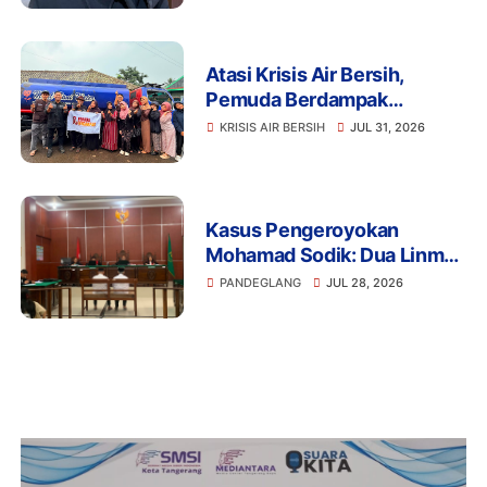
Atasi Krisis Air Bersih,
Pemuda Berdampak
Kerahkan 4 Tangki Air untuk
KRISIS AIR BERSIH
JUL 31, 2026
Warga Pandeglang
Kasus Pengeroyokan
Mohamad Sodik: Dua Linmas
Pandeglang Diganjar 5 Bulan
PANDEGLANG
JUL 28, 2026
Penjara