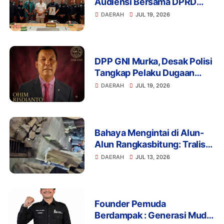
Audiensi Bersama DPRD
Provinsi Banten Bahas
DAERAH
JUL 19, 2026
Pendidikan, Ketahanan
Pangan, dan Literasi Menuju
Indonesia Emas 2045
DPP GNI Murka, Desak Polisi
Tangkap Pelaku Dugaan
Intimidasi dan
DAERAH
JUL 19, 2026
Pengeroyokan Aktivis di
Lebak
Bahaya Mengintai di Alun-
Alun Rangkasbitung: Tralis
Drainase Rusak Picu Banyak
DAERAH
JUL 13, 2026
Pengunjung Terperosok
Founder Pemuda
Berdampak : Generasi Muda