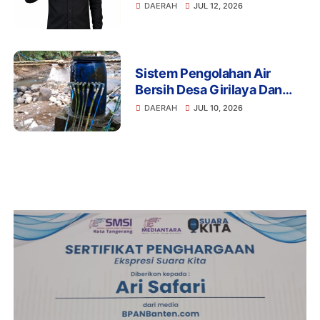
Mengapresiasi Komitmen
DAERAH
JUL 12, 2026
Presiden Prabowo dalam
Pemberantasan Korupsi
Sistem Pengolahan Air
Bersih Desa Girilaya Dan
Desa Jayapura Cipanas
DAERAH
JUL 10, 2026
Harus Dibantu Pemerintah