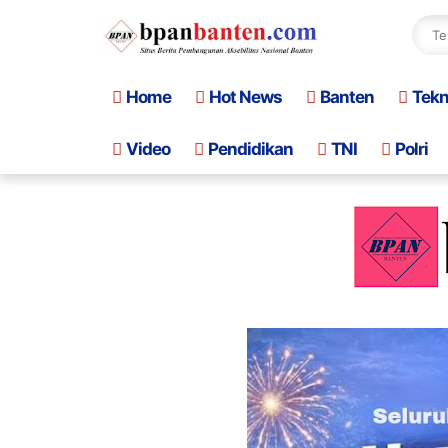
Home
Hot News
Banten
Tek
Video
Pendidikan
TNI
Polri