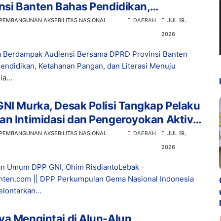
nsi Banten Bahas Pendidikan,
anan Pangan, dan Literasi Menuju
 PEMBANGUNAN AKSEBILITAS NASIONAL
DAERAH
JUL 19,
nesia Emas 2045
2026
 Berdampak Audiensi Bersama DPRD Provinsi Banten
endidikan, Ketahanan Pangan, dan Literasi Menuju
a...
NI Murka, Desak Polisi Tangkap Pelaku
n Intimidasi dan Pengeroyokan Aktivis
bak
 PEMBANGUNAN AKSEBILITAS NASIONAL
DAERAH
JUL 19,
2026
n Umum DPP GNI, Ohim RisdiantoLebak -
ten.com || DPP Perkumpulan Gema Nasional Indonesia
lontarkan...
a Mengintai di Alun-Alun