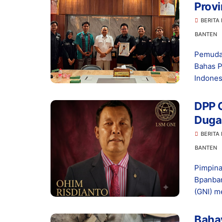
Provi
Ketah
BERITA
Indo
BANTEN
Pemuda
Bahas P
Indonesi
DPP G
Dugaa
di Le
BERITA
BANTEN
Pimpina
Bpanban
(GNI) me
Bahay