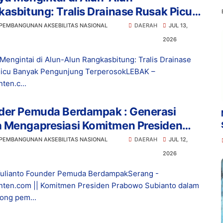
asbitung: Tralis Drainase Rusak Picu
ak Pengunjung Terperosok
 PEMBANGUNAN AKSEBILITAS NASIONAL
DAERAH
JUL 13,
2026
Mengintai di Alun-Alun Rangkasbitung: Tralis Drainase
icu Banyak Pengunjung TerperosokLEBAK –
ten.c...
der Pemuda Berdampak : Generasi
 Mengapresiasi Komitmen Presiden
owo dalam Pemberantasan Korupsi
 PEMBANGUNAN AKSEBILITAS NASIONAL
DAERAH
JUL 12,
2026
ulianto Founder Pemuda BerdampakSerang -
ten.com || Komitmen Presiden Prabowo Subianto dalam
ong pem...