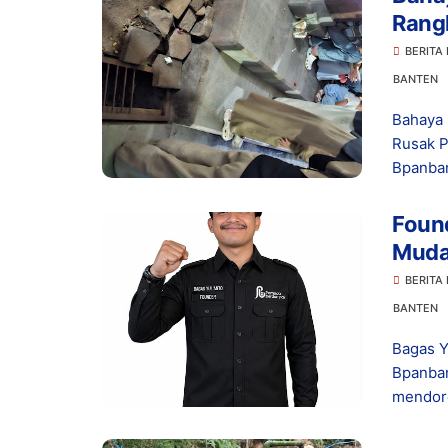
Rangk
Bany
BERITA
BANTEN
Bahaya 
Rusak P
Bpanban
Foun
Muda
Prab
BERITA
BANTEN
Bagas Y
Bpanban
mendor