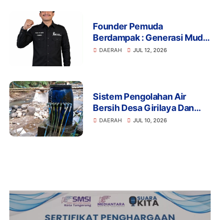
Founder Pemuda
Berdampak : Generasi Muda
Mengapresiasi Komitmen
DAERAH
JUL 12, 2026
Presiden Prabowo dalam
Pemberantasan Korupsi
Sistem Pengolahan Air
Bersih Desa Girilaya Dan
Desa Jayapura Cipanas
DAERAH
JUL 10, 2026
Harus Dibantu Pemerintah