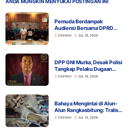
ANDA MUNGKIN MENYUKAI POSTINGAN INI
Pemuda Berdampak
Audiensi Bersama DPRD
Provinsi Banten Bahas
DAERAH
JUL 19, 2026
Pendidikan, Ketahanan
Pangan, dan Literasi Menuju
Indonesia Emas 2045
DPP GNI Murka, Desak Polisi
Tangkap Pelaku Dugaan
Intimidasi dan
DAERAH
JUL 19, 2026
Pengeroyokan Aktivis di
Lebak
Bahaya Mengintai di Alun-
Alun Rangkasbitung: Tralis
Drainase Rusak Picu Banyak
DAERAH
JUL 13, 2026
Pengunjung Terperosok