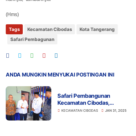
(Hms)
Tags
Kecamatan Cibodas
Kota Tangerang
Safari Pembagunan
ANDA MUNGKIN MENYUKAI POSTINGAN INI
Safari Pembangunan
Kecamatan Cibodas,
Peresmian Griya Harmoni
KECAMATAN CIBODAS
JAN 31, 2025
Warga Wujud Representasi
Rumah Bersama Indonesia