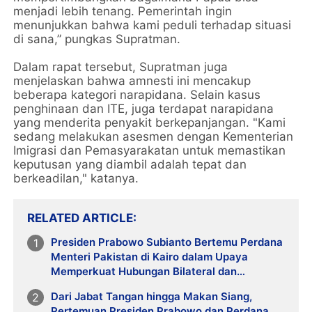
menjadi lebih tenang. Pemerintah ingin
menunjukkan bahwa kami peduli terhadap situasi
di sana,” pungkas Supratman.
Dalam rapat tersebut, Supratman juga
menjelaskan bahwa amnesti ini mencakup
beberapa kategori narapidana. Selain kasus
penghinaan dan ITE, juga terdapat narapidana
yang menderita penyakit berkepanjangan. "Kami
sedang melakukan asesmen dengan Kementerian
Imigrasi dan Pemasyarakatan untuk memastikan
keputusan yang diambil adalah tepat dan
berkeadilan," katanya.
RELATED ARTICLE
Presiden Prabowo Subianto Bertemu Perdana
Menteri Pakistan di Kairo dalam Upaya
Memperkuat Hubungan Bilateral dan
Membangun Kerja Sama Ekonomi yang Saling
Dari Jabat Tangan hingga Makan Siang,
Menguntungkan untuk Meningkatkan
Pertemuan Presiden Prabowo dan Perdana