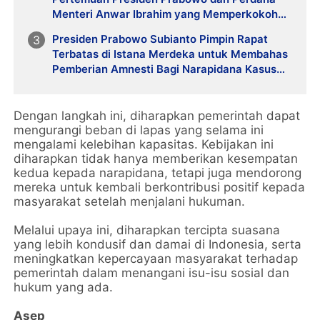
Kesejahteraan Rakyat Indonesia
Menteri Anwar Ibrahim yang Memperkokoh
Ikatan Sejati antara Indonesia dan Malaysia
Presiden Prabowo Subianto Pimpin Rapat
Terbatas di Istana Merdeka untuk Membahas
Pemberian Amnesti Bagi Narapidana Kasus
Penghinaan & Kasus Ringan sebagai Langkah
Kemanusiaan dan Upaya Rekonsiliasi di
Papua
Dengan langkah ini, diharapkan pemerintah dapat
mengurangi beban di lapas yang selama ini
mengalami kelebihan kapasitas. Kebijakan ini
diharapkan tidak hanya memberikan kesempatan
kedua kepada narapidana, tetapi juga mendorong
mereka untuk kembali berkontribusi positif kepada
masyarakat setelah menjalani hukuman.
Melalui upaya ini, diharapkan tercipta suasana
yang lebih kondusif dan damai di Indonesia, serta
meningkatkan kepercayaan masyarakat terhadap
pemerintah dalam menangani isu-isu sosial dan
hukum yang ada.
Asep