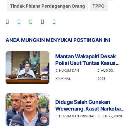
Tindak Pidana Perdagangan Orang
TPPO
ANDA MUNGKIN MENYUKAI POSTINGAN INI
Mantan Wakapolri Desak
Polisi Usut Tuntas Kasus
Bigmo Ajak Anak di Bawah
HUKUM DAN
AUG 03,
Umur Promosikan Vape
KRIMINAL
2026
Diduga Salah Gunakan
Wewenang, Kasat Narkoba
Polres Tangsel dan 6
HUKUM DAN KRIMINAL
JUL 27, 2026
Anggota Ditangkap
Bareskrim