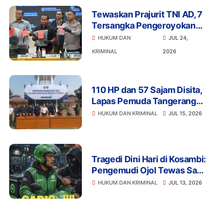
Tewaskan Prajurit TNI AD, 7
Tersangka Pengeroyokan
Terancam Penjara Seumur
HUKUM DAN
JUL 24,
Hidup
KRIMINAL
2026
110 HP dan 57 Sajam Disita,
Lapas Pemuda Tangerang
Perketat Pengawasan
HUKUM DAN KRIMINAL
JUL 15, 2026
Tragedi Dini Hari di Kosambi:
Pengemudi Ojol Tewas Saat
Istirahat, Motor dan HP Raib
HUKUM DAN KRIMINAL
JUL 13, 2026