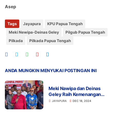
Asep
Tags
Jayapura
KPU Papua Tengah
Meki Newipa-Deinas Geley
Pilgub Papua Tengah
Pilkada
Pilkada Papua Tengah
ANDA MUNGKIN MENYUKAI POSTINGAN INI
Meki Nawipa dan Deinas
Geley Raih Kemenangan
Dalam Pilgub Papua Tengah
JAYAPURA
DEC 18, 2024
dengan 501.761 Suara Sah,
Menandai Awal Baru untuk