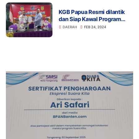
Pembangunan dan
Kesejahteraan Masyarakat
KGB Papua Resmi dilantik
dan Siap Kawal Program
Pemerintah di Tanah Papua
DAERAH
FEB 24, 2024