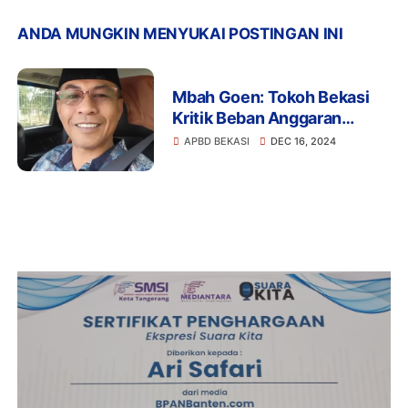
ANDA MUNGKIN MENYUKAI POSTINGAN INI
Mbah Goen: Tokoh Bekasi
Kritik Beban Anggaran
Belanja Pegawai di APBD
APBD BEKASI
DEC 16, 2024
Kabupaten Bekasi