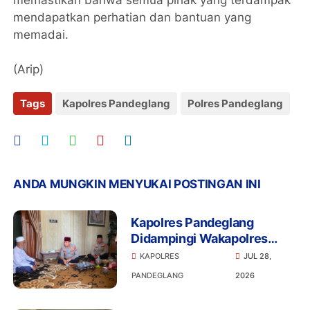
memastikan bahwa semua pihak yang terdampak
mendapatkan perhatian dan bantuan yang
memadai.
(Arip)
Tags
Kapolres Pandeglang
Polres Pandeglang
ANDA MUNGKIN MENYUKAI POSTINGAN INI
Kapolres Pandeglang
Didampingi Wakapolres
Gelar Silaturahmi ke
KAPOLRES
JUL 28,
Kediaman Abuya Murtadho
PANDEGLANG
2026
Cidahu