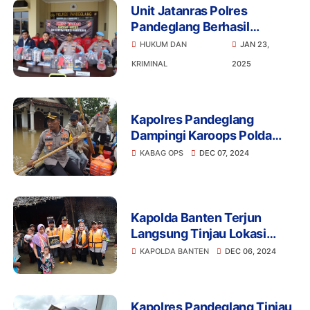
Unit Jatanras Polres
Pandeglang Berhasil
Rungkus Delapan Pelaku
HUKUM DAN
JAN 23,
Pembobol Minimarket
KRIMINAL
2025
Kapolres Pandeglang
Dampingi Karoops Polda
Banten Tinjau Lokasi Banjir
KABAG OPS
DEC 07, 2024
di Kecamatan Pagelaran
Kapolda Banten Terjun
Langsung Tinjau Lokasi
Banjir di Kabupaten
KAPOLDA BANTEN
DEC 06, 2024
Pandeglang
Kapolres Pandeglang Tinjau