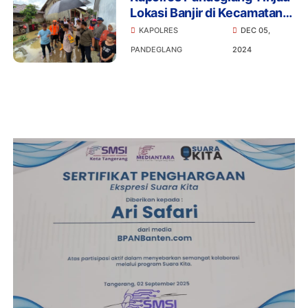
Lokasi Banjir di Kecamatan
Pagelaran
KAPOLRES
DEC 05,
PANDEGLANG
2024