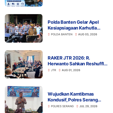
Melalui 110
Polda Banten Gelar Apel
Kesiapsiagaan Karhutla
2026, Perkuat Sinergi
POLDA BANTEN
AUG 03, 2026
Antisipasi Bencana
RAKER JTR 2026: R.
Herwanto Sahkan Reshuffle
Pengurus dan Tegaskan
JTR
AUG 01, 2026
Disiplin Organisasi
Wujudkan Kamtibmas
Kondusif, Polres Serang
Gelar Silaturahmi Strategis
POLRES SERANG
JUL 29, 2026
Bersama Insan Pers