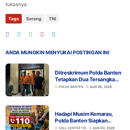
tukasnya.
Tags
Serang
TNI
ANDA MUNGKIN MENYUKAI POSTINGAN INI
Ditreskrimum Polda Banten
Tetapkan Dua Tersangka
Kasus Aksi Anarkis dan
POLDA BANTEN
AUG 06, 2026
Penghasutan di Balaraja
Hadapi Musim Kemarau,
Polda Banten Siapkan
Layanan Bantuan Air Bersih
CALL CENTER 110
AUG 03, 2026