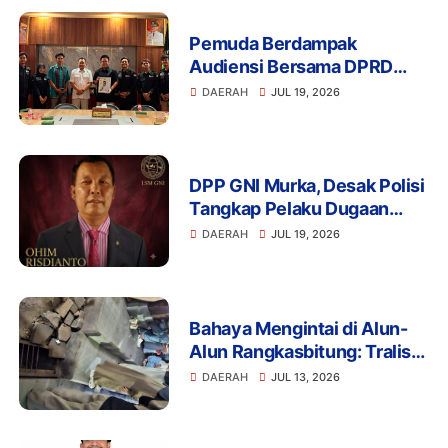
Pemuda Berdampak
Audiensi Bersama DPRD
Provinsi Banten Bahas
DAERAH
JUL 19, 2026
Pendidikan, Ketahanan
Pangan, dan Literasi Menuju
Indonesia Emas 2045
DPP GNI Murka, Desak Polisi
Tangkap Pelaku Dugaan
Intimidasi dan
DAERAH
JUL 19, 2026
Pengeroyokan Aktivis di
Lebak
Bahaya Mengintai di Alun-
Alun Rangkasbitung: Tralis
Drainase Rusak Picu Banyak
DAERAH
JUL 13, 2026
Pengunjung Terperosok