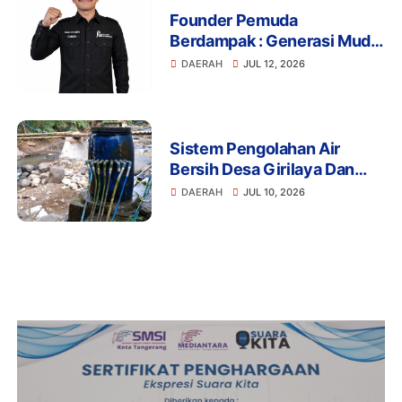
Founder Pemuda
Berdampak : Generasi Muda
Mengapresiasi Komitmen
DAERAH
JUL 12, 2026
Presiden Prabowo dalam
Pemberantasan Korupsi
Sistem Pengolahan Air
Bersih Desa Girilaya Dan
Desa Jayapura Cipanas
DAERAH
JUL 10, 2026
Harus Dibantu Pemerintah