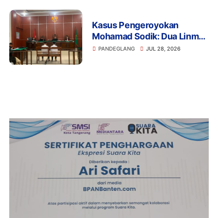
Kasus Pengeroyokan
Mohamad Sodik: Dua Linmas
Pandeglang Diganjar 5 Bulan
PANDEGLANG
JUL 28, 2026
Penjara