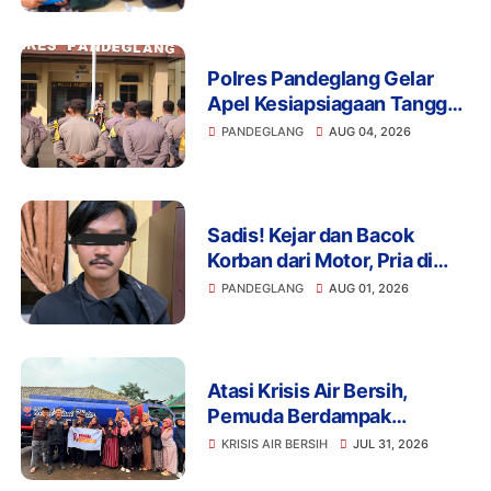
Salurkan Bansos
Polres Pandeglang Gelar
Apel Kesiapsiagaan Tanggap
Bencana dan Karhutla,
PANDEGLANG
AUG 04, 2026
Perkuat Sinergi Lintas
Sektor Hadapi Potensi
Bencana
Sadis! Kejar dan Bacok
Korban dari Motor, Pria di
Pandeglang Diciduk Polisi
PANDEGLANG
AUG 01, 2026
Atasi Krisis Air Bersih,
Pemuda Berdampak
Kerahkan 4 Tangki Air untuk
KRISIS AIR BERSIH
JUL 31, 2026
Warga Pandeglang