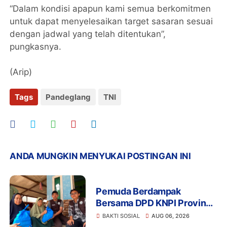
“Dalam kondisi apapun kami semua berkomitmen
untuk dapat menyelesaikan target sasaran sesuai
dengan jadwal yang telah ditentukan”,
pungkasnya.
(Arip)
Tags
Pandeglang
TNI
ANDA MUNGKIN MENYUKAI POSTINGAN INI
Pemuda Berdampak
Bersama DPD KNPI Provinsi
Banten dan KKN Kelompok
BAKTI SOSIAL
AUG 06, 2026
33 UIN SMH Banten