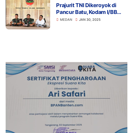
Prajurit TNI Dikeroyok di
Pancur Batu, Kodam I/BB
Pastikan Tidak Ada
MEDAN
JAN 30, 2025
Penjarahan