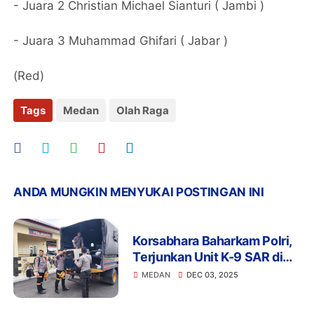
- Juara 2 Christian Michael Sianturi ( Jambi )
- Juara 3 Muhammad Ghifari ( Jabar )
(Red)
Tags
Medan
Olah Raga
ANDA MUNGKIN MENYUKAI POSTINGAN INI
Korsabhara Baharkam Polri,
Terjunkan Unit K-9 SAR di
Polda NAD
MEDAN
DEC 03, 2025