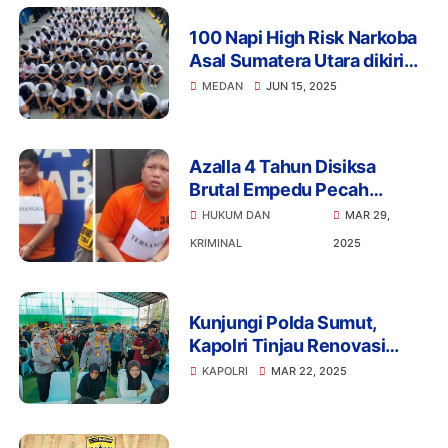
100 Napi High Risk Narkoba
Asal Sumatera Utara dikirim
ke Nusakambangan
MEDAN
JUN 15, 2025
Azalla 4 Tahun Disiksa
Brutal Empedu Pecah
Hingga Tewas Oleh Kekasih
HUKUM DAN
MAR 29,
Ibunya
KRIMINAL
2025
Kunjungi Polda Sumut,
Kapolri Tinjau Renovasi
Masjid hingga Bakti Sosial
KAPOLRI
MAR 22, 2025