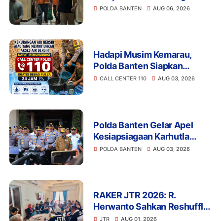
Kasus Aksi Anarkis dan
POLDA BANTEN
AUG 06, 2026
Penghasutan di Balaraja
Hadapi Musim Kemarau,
Polda Banten Siapkan
Layanan Bantuan Air Bersih
CALL CENTER 110
AUG 03, 2026
Melalui 110
Polda Banten Gelar Apel
Kesiapsiagaan Karhutla
2026, Perkuat Sinergi
POLDA BANTEN
AUG 03, 2026
Antisipasi Bencana
RAKER JTR 2026: R.
Herwanto Sahkan Reshuffle
Pengurus dan Tegaskan
JTR
AUG 01, 2026