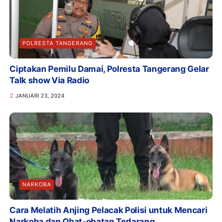
POLRESTA TANGERANG
Ciptakan Pemilu Damai, Polresta Tangerang Gelar
Talk show Via Radio
JANUARI 23, 2024
NARKOBA
Cara Melatih Anjing Pelacak Polisi untuk Mencari
Narkoba dan Obat-obatan Terlarang