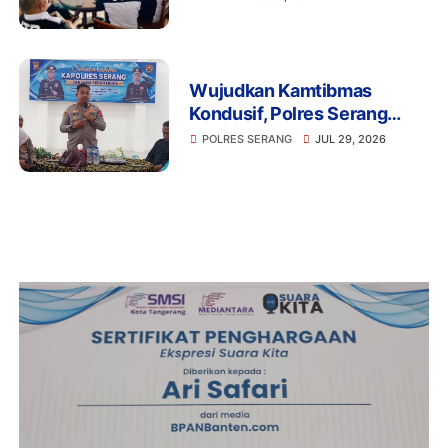
Disiplin Organisasi
Wujudkan Kamtibmas
Kondusif, Polres Serang
Gelar Silaturahmi Strategis
POLRES SERANG
JUL 29, 2026
Bersama Insan Pers