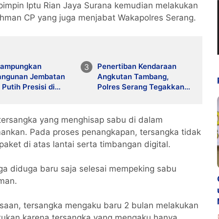
dipimpin Iptu Rian Jaya Surana kemudian melakukan
Rahman CP yang juga menjabat Wakapolres Serang.
 Rampungkan
Penertiban Kendaraan
ngunan Jembatan
Angkutan Tambang,
Putih Presisi di
Polres Serang Tegakkan
asirbuyut,
Aturan Lalu Lintas
aten Serang
 tersangka yang menghisap sabu di dalam
ankan. Pada proses penangkapan, tersangka tidak
ket di atas lantai serta timbangan digital.
ga diduga baru saja selesai mempeking sabu
hman.
ksaan, tersangka mengaku baru 2 bulan melakukan
ilakukan karena tersangka yang mengaku hanya