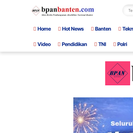
Home
Hot News
Banten
Tek
Video
Pendidikan
TNI
Polri