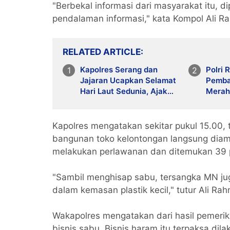
"Berbekal informasi dari masyarakat itu, 
pendalaman informasi," kata Kompol Ali 
RELATED ARTICLE
Kapolres Serang dan
Polri
Jajaran Ucapkan Selamat
Pemba
Hari Laut Sedunia, Ajak
Merah 
Masyarakat Jaga
Desa P
Kelestarian Laut
Kabup
Kapolres mengatakan sekitar pukul 15.00,
bangunan toko kelontongan langsung diam
melakukan perlawanan dan ditemukan 39 pa
"Sambil menghisap sabu, tersangka MN ju
dalam kemasan plastik kecil," tutur Ali Ra
Wakapolres mengatakan dari hasil pemeri
bisnis sabu. Bisnis haram itu terpaksa d