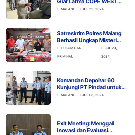
Giat Latma COPE WEST
2024
MALANG
JUL 29, 2024
Satreskrim Polres Malang
Berhasil Ungkap Misteri
Meninggalnya IRT di Malang,
HUKUM DAN
JUL 23,
1 Tersangka Ditangkap di
KRIMINAL
2024
Surabaya
Komandan Depohar 60
Kunjungi PT Pindad untuk
Study Banding
MALANG
JUL 08, 2024
Penyimpanan Amunisi
Exit Meeting: Menggali
Inovasi dan Evaluasi