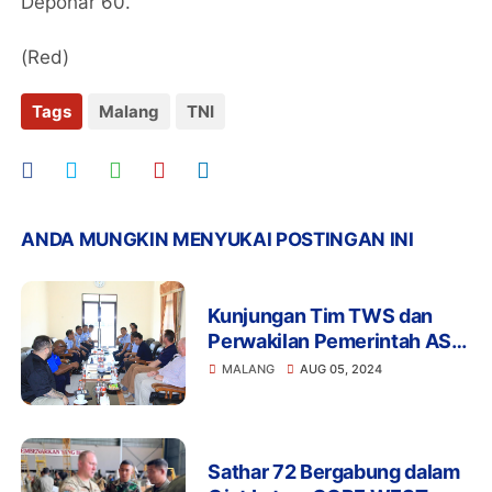
Depohar 60.
(Red)
Tags
Malang
TNI
ANDA MUNGKIN MENYUKAI POSTINGAN INI
Kunjungan Tim TWS dan
Perwakilan Pemerintah AS
di Malang: Memperkuat
MALANG
AUG 05, 2024
Kerja Sama Bilateral
Sathar 72 Bergabung dalam