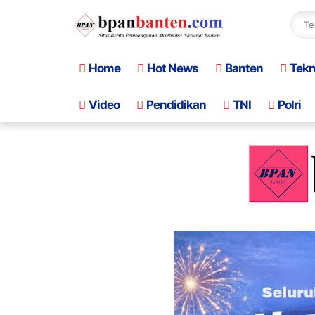
Home
Hot News
Banten
Tek
Video
Pendidikan
TNI
Polri