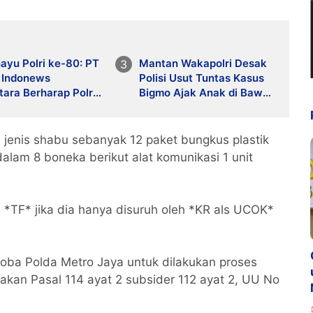
ayu Polri ke-80: PT
Mantan Wakapolri Desak
 Indonews
Polisi Usut Tuntas Kasus
ara Berharap Polri
Bigmo Ajak Anak di Bawah
Presisi dan Dicintai
Umur Promosikan Vape
 jenis shabu sebanyak 12 paket bungkus plastik
alam 8 boneka berikut alat komunikasi 1 unit
n *TF* jika dia hanya disuruh oleh *KR als UCOK*
koba Polda Metro Jaya untuk dilakukan proses
kakan Pasal 114 ayat 2 subsider 112 ayat 2, UU No