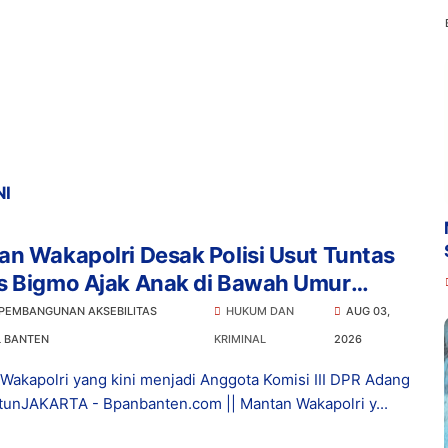
NI
n Wakapolri Desak Polisi Usut Tuntas
s Bigmo Ajak Anak di Bawah Umur
osikan Vape
 PEMBANGUNAN AKSEBILITAS
HUKUM DAN
AUG 03,
L BANTEN
KRIMINAL
2026
Wakapolri yang kini menjadi Anggota Komisi III DPR Adang
tunJAKARTA - Bpanbanten.com || Mantan Wakapolri y...