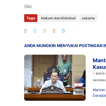
(Sk)
Tags
Hukum dan Kriminal
Jakarta
ANDA MUNGKIN MENYUKAI POSTINGAN I
Manta
Kasu
Prom
BERITA
NASIONA
Mantan 
Daradja