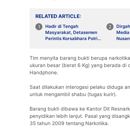
RELATED ARTICLE
Hadir di Tengah
Dirgah
Masyarakat, Detasemen
Media
Perintis Korsabhara Polri
Nusant
Gelar Patroli Jalan Kaki di
Makin 
Pengadegan
Tim menyita barang bukti berupa narkotika
ukuran besar (berat 6 Kg) yang berada di d
Handphone.
Saat dilakukan interogasi pelaku diduga a
untuk mengambil shabu (tugas kurir).
Barang bukti dibawa ke Kantor Dit Resnar
penyidikan lebih lanjut. Pasal yang disang
35 tahun 2009 tentang Narkotika.