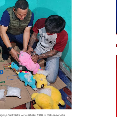
Ungkap Narkotika Jenis Shabu 6 KG Di Dalam Boneka