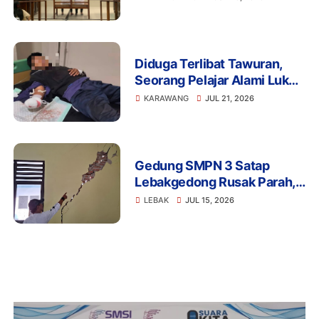
Penjara
Diduga Terlibat Tawuran,
Seorang Pelajar Alami Luka
Berat di Klari, Polisi Lakukan
KARAWANG
JUL 21, 2026
Penyelidikan
Gedung SMPN 3 Satap
Lebakgedong Rusak Parah,
Warga: Jangan Tunggu
LEBAK
JUL 15, 2026
Menimpa Guru dan Murid!