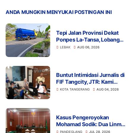
ANDA MUNGKIN MENYUKAI POSTINGAN INI
Tepi Jalan Provinsi Dekat
Ponpes La-Tansa, Lobang
Pengambilan Air Ancam
LEBAK
AUG 06, 2026
Keselamatan Pengguna
Jalan
Buntut Intimidasi Jurnalis di
FIF Tangcity, JTR: Kami
Tidak Akan Tinggal Diam!
KOTA TANGERANG
AUG 04, 2026
Kasus Pengeroyokan
Mohamad Sodik: Dua Linmas
Pandeglang Diganjar 5 Bulan
PANDEGLANG
JUL 28, 2026