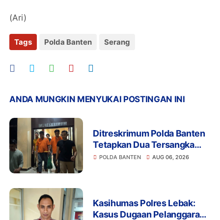
(Ari)
Tags
Polda Banten
Serang
ANDA MUNGKIN MENYUKAI POSTINGAN INI
Ditreskrimum Polda Banten
Tetapkan Dua Tersangka
Kasus Aksi Anarkis dan
POLDA BANTEN
AUG 06, 2026
Penghasutan di Balaraja
Kasihumas Polres Lebak:
Kasus Dugaan Pelanggaran