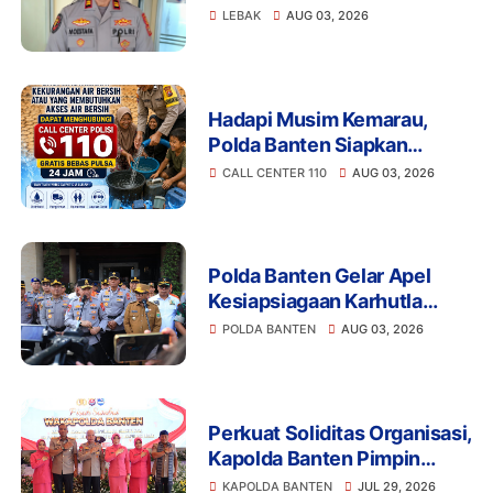
Disiplin Anggota Polri
LEBAK
AUG 03, 2026
Terkait Gadai Mobil
Ditangani Bid Propam Polda
Banten
Hadapi Musim Kemarau,
Polda Banten Siapkan
Layanan Bantuan Air Bersih
CALL CENTER 110
AUG 03, 2026
Melalui 110
Polda Banten Gelar Apel
Kesiapsiagaan Karhutla
2026, Perkuat Sinergi
POLDA BANTEN
AUG 03, 2026
Antisipasi Bencana
Perkuat Soliditas Organisasi,
Kapolda Banten Pimpin
Pisah Sambut Wakapolda
KAPOLDA BANTEN
JUL 29, 2026