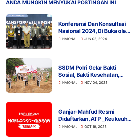
ANDA MUNGKIN MENYUKAI POSTINGAN INI
Konferensi Dan Konsultasi
Nasional 2024, Di Buka oleh
Luhut Binsar Pandjaitan
NAIONAL
JUN 02, 2024
SSDM Polri Gelar Bakti
Sosial, Bakti Kesehatan,
Tanam Pohon dan Akan
NAIONAL
NOV 04, 2023
Bangun Sekolah SMA
Taruna Bhayangkara di
Gunung Sindur, Bogor
Ganjar-Mahfud Resmi
Didaftarkan, ATP _Keukeuh_
Mengusulkan Moeldoko-
NAIONAL
OCT 19, 2023
Gibran. Organisasi Profesi: