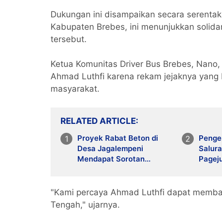
Dukungan ini disampaikan secara serentak 
Kabupaten Brebes, ini menunjukkan solidar
tersebut.
Ketua Komunitas Driver Bus Brebes, Nan
Ahmad Luthfi karena rekam jejaknya yang 
masyarakat.
RELATED ARTICLE
Proyek Rabat Beton di
Penge
Desa Jagalempeni
Salura
Mendapat Sorotan
Pagej
Lantaran Tidak Tersedia
Gunak
Papan Informasi dan
Rusak
"Kami percaya Ahmad Luthfi dapat memba
Tengah," ujarnya.