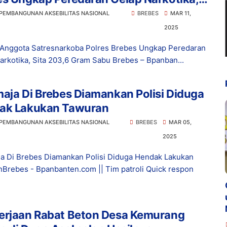
 203,6 Gram Sabu
 PEMBANGUNAN AKSEBILITAS NASIONAL
BREBES
MAR 11,
2025
 Anggota Satresnarkoba Polres Brebes Ungkap Peredaran
arkotika, Sita 203,6 Gram Sabu Brebes – Bpanban...
aja Di Brebes Diamankan Polisi Diduga
ak Lakukan Tawuran
 PEMBANGUNAN AKSEBILITAS NASIONAL
BREBES
MAR 05,
2025
a Di Brebes Diamankan Polisi Diduga Hendak Lakukan
Brebes - Bpanbanten.com || Tim patroli Quick respon
erjaan Rabat Beton Desa Kemurang