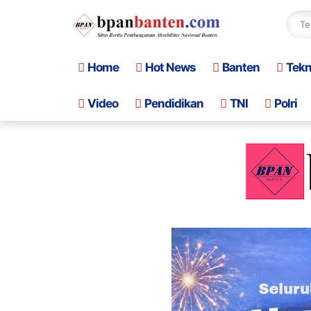
Home
Hot News
Banten
Tek
Video
Pendidikan
TNI
Polri