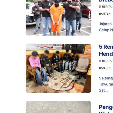
Sita
BERITA
BANTEN
Jajaran
Gelap N
5 Rem
Hend
BERITA
BANTEN
5 Remaj
Tawuran
Sat...
Peng