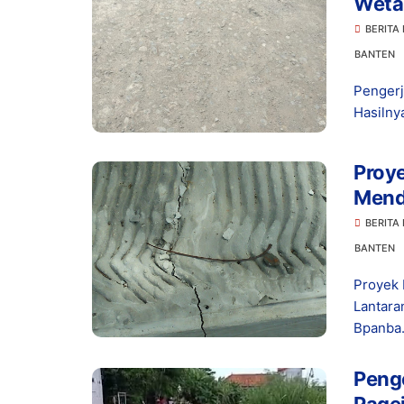
Wetan
Terk
BERITA
BANTEN
Pengerj
Hasilny
Proye
Mend
Papa
BERITA
BANTEN
Proyek 
Lantara
Bpanba.
Penge