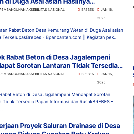
 di Duga Asal aslan Hasilnya
elupas
 PEMBANGUNAN AKSEBILITAS NASIONAL
BREBES
JAN 16,
2025
aan Rabat Beton Desa Kemurang Wetan di Duga Asal aslan
a TerkelupasBrebes - Bpanbanten.com || Kegiatan pek...
k Rabat Beton di Desa Jagalempeni
apat Sorotan Lantaran Tidak Tersedia
n Informasi dan Rusak
 PEMBANGUNAN AKSEBILITAS NASIONAL
BREBES
JAN 15,
2025
Rabat Beton di Desa Jagalempeni Mendapat Sorotan
n Tidak Tersedia Papan Informasi dan RusakBREBES -
..
rjaan Proyek Saluran Drainase di Desa