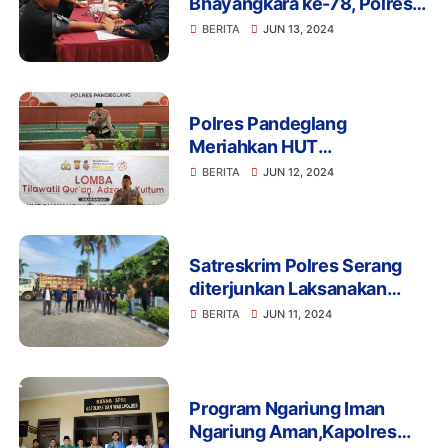
Bhayangkara ke-78, Polres
Cilegon Adakan Bhakti
BERITA
JUN 13, 2024
Kesehatan Donor Darah
Polres Pandeglang
Meriahkan HUT
Bhayangkara ke-78 dengan
BERITA
JUN 12, 2024
Lomba Tilawatil Quran,
Adzan dan Kultum
Satreskrim Polres Serang
diterjunkan Laksanakan
Pengamanan Aksi Unjukrasa
BERITA
JUN 11, 2024
Massa Presidium
Masyarakat Banten Bersatu
Program Ngariung Iman
Ngariung Aman,Kapolres