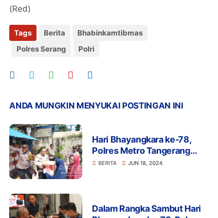
(Red)
Tags
Berita
Bhabinkamtibmas
Polres Serang
Polri
ANDA MUNGKIN MENYUKAI POSTINGAN INI
Hari Bhayangkara ke-78,
Polres Metro Tangerang
Kota Kembali Salurkan
BERITA
JUN 18, 2024
Bansos dan Beri Pelayanan
Kesehatan di Karawaci
Dalam Rangka Sambut Hari