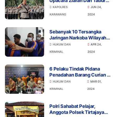
Upacara Ziarah Dan Tabur
Bunga Dalam Rangka Hari
KAPOLRES
JUN 24,
Bhayangkara Ke-78 Di TMP
KARAWANG
2024
Sebanyak 10 Tersangka
Jaringan Narkoba Wilayah
Karawang di Amankan
HUKUM DAN
APR 24,
Polres Karawang
KRIMINAL
2024
6 Pelaku Tindak Pidana
Penadahan Barang Curian di
Karawang Terkait Kasus
HUKUM DAN
MAR 01,
Pembunuhan Berhasil di
KRIMINAL
2024
Ringkus Polisi
Polri Sahabat Pelajar,
Anggota Polsek Tirtajaya