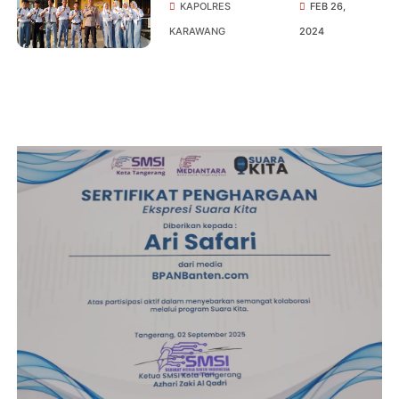
Kunjungan Siswa/Siswi SMK
KAPOLRES
FEB 26,
Mitrajaya
KARAWANG
2024