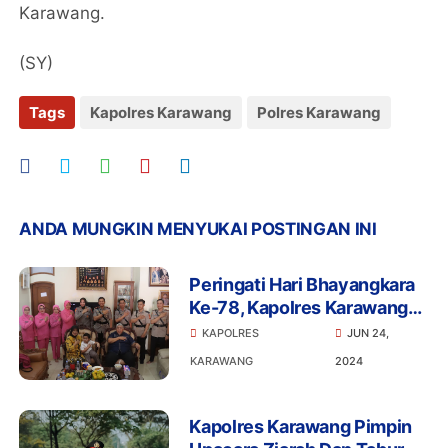
Karawang.
(SY)
Tags
Kapolres Karawang
Polres Karawang
ANDA MUNGKIN MENYUKAI POSTINGAN INI
Peringati Hari Bhayangkara
Ke-78, Kapolres Karawang
Gelar Anjangsana
KAPOLRES
JUN 24,
KARAWANG
2024
Kapolres Karawang Pimpin