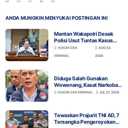
ANDA MUNGKIN MENYUKAI POSTINGAN INI
Mantan Wakapolri Desak
Polisi Usut Tuntas Kasus
Bigmo Ajak Anak di Bawah
HUKUM DAN
AUG 03,
Umur Promosikan Vape
KRIMINAL
2026
Diduga Salah Gunakan
Wewenang, Kasat Narkoba
Polres Tangsel dan 6
HUKUM DAN KRIMINAL
JUL 27, 2026
Anggota Ditangkap
Bareskrim
Tewaskan Prajurit TNI AD, 7
Tersangka Pengeroyokan