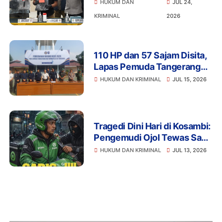
Terancam Penjara Seumur
HUKUM DAN
JUL 24,
Hidup
KRIMINAL
2026
110 HP dan 57 Sajam Disita,
Lapas Pemuda Tangerang
Perketat Pengawasan
HUKUM DAN KRIMINAL
JUL 15, 2026
Tragedi Dini Hari di Kosambi:
Pengemudi Ojol Tewas Saat
Istirahat, Motor dan HP Raib
HUKUM DAN KRIMINAL
JUL 13, 2026