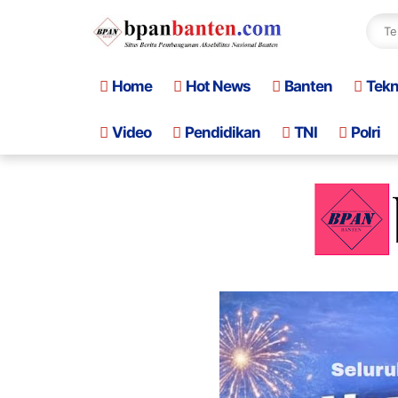
Home
Hot News
Banten
Tek
Video
Pendidikan
TNI
Polri