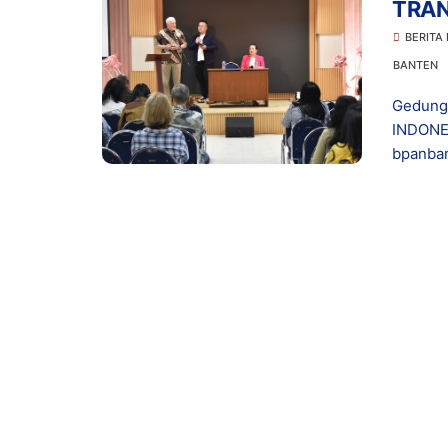
TRAN
Indo
BERITA
BANTEN
Gedung
INDONES
bpanban