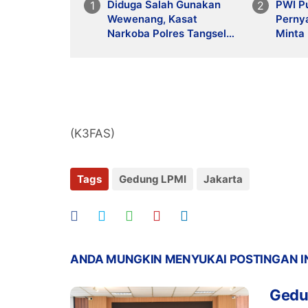
Diduga Salah Gunakan
PWI P
Wewenang, Kasat
Perny
Narkoba Polres Tangsel
Minta
dan 6 Anggota Ditangkap
Warta
Bareskrim
Kemer
(K3FAS)
Tags
Gedung LPMI
Jakarta
ANDA MUNGKIN MENYUKAI POSTINGAN I
Gedu