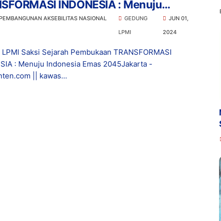
SFORMASI INDONESIA : Menuju
nesia Emas 2045
 PEMBANGUNAN AKSEBILITAS NASIONAL
GEDUNG
JUN 01,
LPMI
2024
 LPMI Saksi Sejarah Pembukaan TRANSFORMASI
IA : Menuju Indonesia Emas 2045Jakarta -
ten.com || kawas...