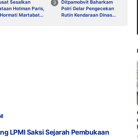
usat Sesalkan
Ditpamobvit Baharkam
ataan Hotman Paris,
Polri Gelar Pengecekan
 Hormati Martabat
Rutin Kendaraan Dinas
wan dan
dan Almatsus Guna
dekaan Pers
Pastikan Kesiapan
Operasional
NI
ng LPMI Saksi Sejarah Pembukaan