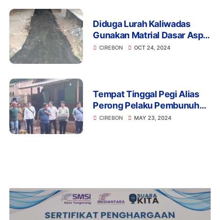
Diduga Lurah Kaliwadas
Gunakan Matrial Dasar Aspal
Bekas
CIREBON
OCT 24, 2024
Tempat Tinggal Pegi Alias
Perong Pelaku Pembunuhan
Vina dan Eki di Cirebon
CIREBON
MAY 23, 2024
Digeledah Polisi