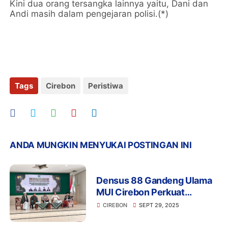
Kini dua orang tersangka lainnya yaitu, Dani dan
Andi masih dalam pengejaran polisi.(*)
Tags
Cirebon
Peristiwa
ANDA MUNGKIN MENYUKAI POSTINGAN INI
Densus 88 Gandeng Ulama
MUI Cirebon Perkuat
Benteng Masyarakat dari
CIREBON
SEPT 29, 2025
Paham Radikal