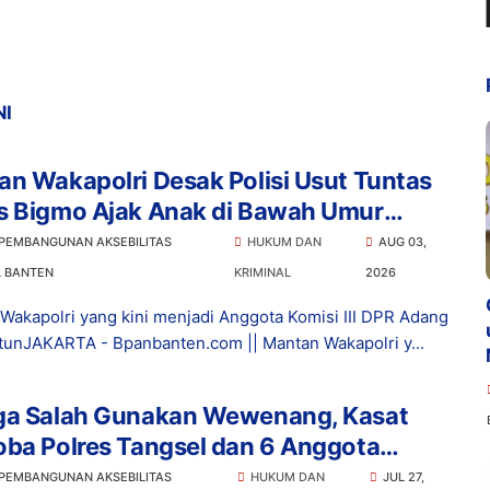
NI
n Wakapolri Desak Polisi Usut Tuntas
s Bigmo Ajak Anak di Bawah Umur
osikan Vape
 PEMBANGUNAN AKSEBILITAS
HUKUM DAN
AUG 03,
L BANTEN
KRIMINAL
2026
Wakapolri yang kini menjadi Anggota Komisi III DPR Adang
tunJAKARTA - Bpanbanten.com || Mantan Wakapolri y...
ga Salah Gunakan Wewenang, Kasat
ba Polres Tangsel dan 6 Anggota
ngkap Bareskrim
 PEMBANGUNAN AKSEBILITAS
HUKUM DAN
JUL 27,