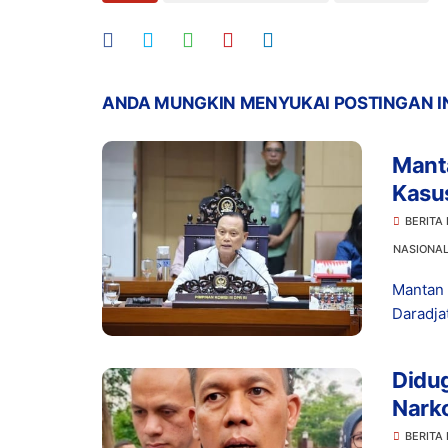
ANDA MUNGKIN MENYUKAI POSTINGAN I
Manta
Kasu
Prom
BERITA
NASIONA
Mantan 
Daradja
Didu
Narko
Dita
BERITA