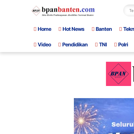
Home
Hot News
Banten
Tek
Video
Pendidikan
TNI
Polri