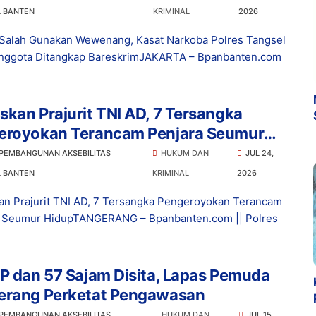
L BANTEN
KRIMINAL
2026
Salah Gunakan Wewenang, Kasat Narkoba Polres Tangsel
nggota Ditangkap BareskrimJAKARTA – Bpanbanten.com
kan Prajurit TNI AD, 7 Tersangka
eroyokan Terancam Penjara Seumur
p
 PEMBANGUNAN AKSEBILITAS
HUKUM DAN
JUL 24,
L BANTEN
KRIMINAL
2026
n Prajurit TNI AD, 7 Tersangka Pengeroyokan Terancam
a Seumur HidupTANGERANG – Bpanbanten.com || Polres
P dan 57 Sajam Disita, Lapas Pemuda
erang Perketat Pengawasan
 PEMBANGUNAN AKSEBILITAS
HUKUM DAN
JUL 15,