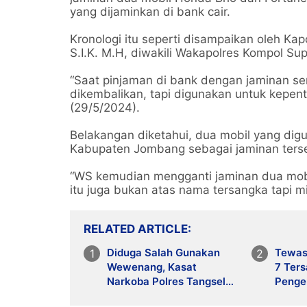
yang dijaminkan di bank cair.
Kronologi itu seperti disampaikan oleh Ka
S.I.K. M.H, diwakili Wakapolres Kompol Su
“Saat pinjaman di bank dengan jaminan sert
dikembalikan, tapi digunakan untuk kepent
(29/5/2024).
Belakangan diketahui, dua mobil yang di
Kabupaten Jombang sebagai jaminan tersebu
“WS kemudian mengganti jaminan dua mobil
itu juga bukan atas nama tersangka tapi m
RELATED ARTICLE
Diduga Salah Gunakan
Tewask
Wewenang, Kasat
7 Ter
Narkoba Polres Tangsel
Penge
dan 6 Anggota Ditangkap
Penja