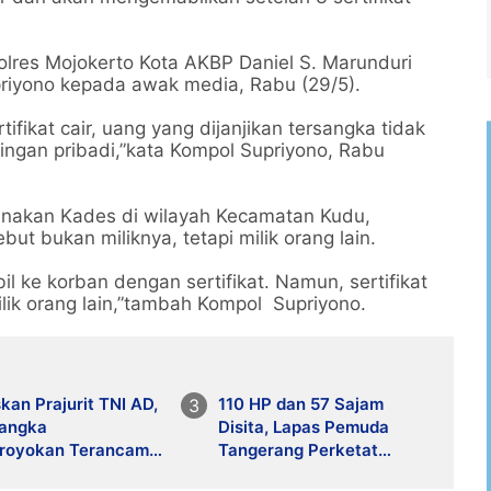
polres Mojokerto Kota AKBP Daniel S. Marunduri
priyono kepada awak media, Rabu (29/5).
ifikat cair, uang yang dijanjikan tersangka tidak
ingan pribadi,”kata Kompol Supriyono, Rabu
gunakan Kades di wilayah Kecamatan Kudu,
t bukan miliknya, tetapi milik orang lain.
 ke korban dengan sertifikat. Namun, sertifikat
ilik orang lain,”tambah Kompol Supriyono.
an Prajurit TNI AD,
110 HP dan 57 Sajam
sangka
Disita, Lapas Pemuda
royokan Terancam
Tangerang Perketat
ra Seumur Hidup
Pengawasan