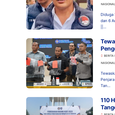
NASIONA
Diduga 
dan 6 A
||...
Tewas
Peng
Hidu
BERITA
NASIONA
Tewaska
Penjar
Tan...
110 H
Tang
BERITA