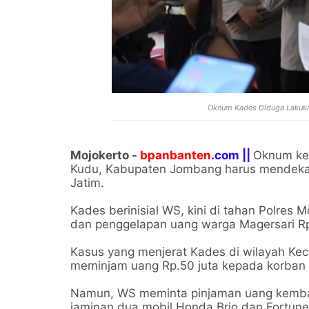
Oknum Kades Diduga Lakuka
Mojokerto -
bpanbanten
.com ||
Oknum kep
Kudu, Kabupaten Jombang harus mendekam 
Jatim.
Kades berinisial WS, kini di tahan Polres
dan penggelapan uang warga Magersari Rp
Kasus yang menjerat Kades di wilayah Ke
meminjam uang Rp.50 juta kepada korban 
Namun, WS meminta pinjaman uang kembal
jaminan dua mobil Honda Brio dan Fortune