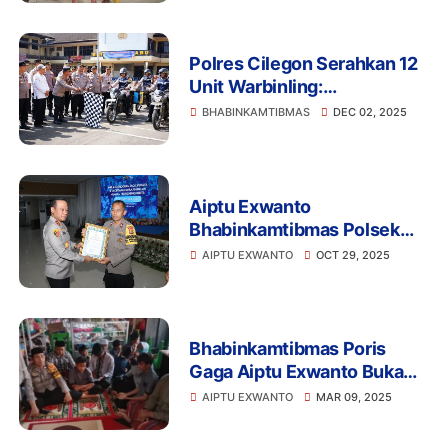
Polres Cilegon Serahkan 12
Unit Warbinling:
Bhabinkamtibmas Dapat
BHABINKAMTIBMAS
DEC 02, 2025
Kotak Ajaib Bantu Pelayanan
Masyarakat
Aiptu Exwanto
Bhabinkamtibmas Polsek
Batuceper,Terima
AIPTU EXWANTO
OCT 29, 2025
Penghargaan dari Kapolda
Metro Jaya atas Dedikasi
kepada Anak Yatim
Bhabinkamtibmas Poris
Gaga Aiptu Exwanto Buka
Bersama Anak- anak
AIPTU EXWANTO
MAR 09, 2025
Yayasan Yatim Piatu Berkah
Amanah