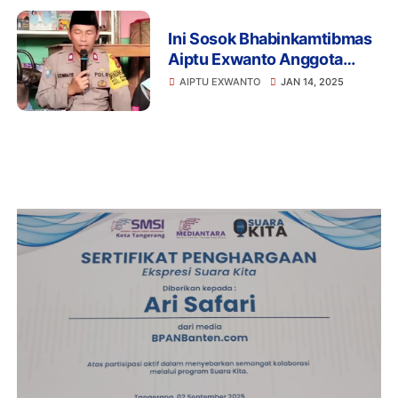
Ini Sosok Bhabinkamtibmas
Aiptu Exwanto Anggota
Polsek Batuceper
AIPTU EXWANTO
JAN 14, 2025
Tangerang,Asuh 98 Anak
Yatim Piatu