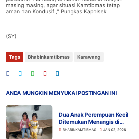
masing masing, agar situasi Kamtibmas tetap
aman dan Kondusif ," Pungkas Kapolsek
(SY)
Tags
Bhabinkamtibmas
Karawang
ANDA MUNGKIN MENYUKAI POSTINGAN INI
Dua Anak Perempuan Kecil
Ditemukan Menangis di
Porisgaga, Diserahkan ke
BHABINKAMTIBMAS
JAN 02, 2026
Rumah Yatim Sementara