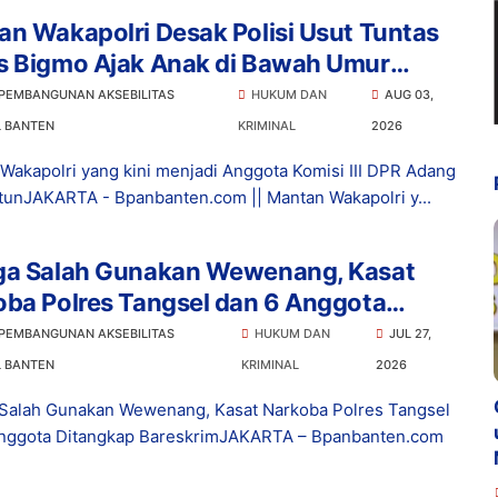
n Wakapolri Desak Polisi Usut Tuntas
s Bigmo Ajak Anak di Bawah Umur
osikan Vape
 PEMBANGUNAN AKSEBILITAS
HUKUM DAN
AUG 03,
L BANTEN
KRIMINAL
2026
Wakapolri yang kini menjadi Anggota Komisi III DPR Adang
tunJAKARTA - Bpanbanten.com || Mantan Wakapolri y...
ga Salah Gunakan Wewenang, Kasat
ba Polres Tangsel dan 6 Anggota
ngkap Bareskrim
 PEMBANGUNAN AKSEBILITAS
HUKUM DAN
JUL 27,
L BANTEN
KRIMINAL
2026
Salah Gunakan Wewenang, Kasat Narkoba Polres Tangsel
nggota Ditangkap BareskrimJAKARTA – Bpanbanten.com