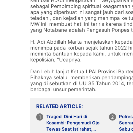
Kembali H.Adi mengatakan " Seyogianya 
sebagai Pembimbing spiritual keagamaan y
apa yang diperbuat ini sangat jauh dari s
teladani, dan kejadian yang menimpa ke 
MW ini membuat hati ini teriris karena ti
yang Notabane adalah Pengasuh Ponpes te
H. Adi Abdillah Marta menjelaskan kepada
menimpa pada korban sejak tahun 2022 hing
meminta bantuan kepada kami, untuk men
kepolisian, "Ucapnya.
Dan Lebih lanjut Ketua LPAI Provinsi Bant
Pihaknya selalu memberikan pendampingan
yang di sebutkan di UU 35 Tahun 2014, te
berbagai unsur pemerintah.
RELATED ARTICLE
Tragedi Dini Hari di
Polre
Kosambi: Pengemudi Ojol
Seora
Tewas Saat Istirahat,
Sabu d