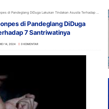
di Pandeglang DiDuga Lakukan Tindakan Asusila Terhadap 7 Santriwatinya
Ponpes di Pandeglang DiDuga
erhadap 7 Santriwatinya
MEI 14, 2024
0 KOMENTAR