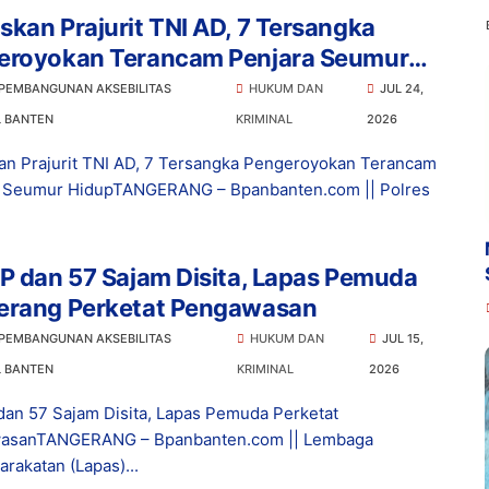
kan Prajurit TNI AD, 7 Tersangka
eroyokan Terancam Penjara Seumur
p
 PEMBANGUNAN AKSEBILITAS
HUKUM DAN
JUL 24,
L BANTEN
KRIMINAL
2026
n Prajurit TNI AD, 7 Tersangka Pengeroyokan Terancam
a Seumur HidupTANGERANG – Bpanbanten.com || Polres
P dan 57 Sajam Disita, Lapas Pemuda
erang Perketat Pengawasan
 PEMBANGUNAN AKSEBILITAS
HUKUM DAN
JUL 15,
L BANTEN
KRIMINAL
2026
dan 57 Sajam Disita, Lapas Pemuda Perketat
asanTANGERANG – Bpanbanten.com || Lembaga
rakatan (Lapas)...