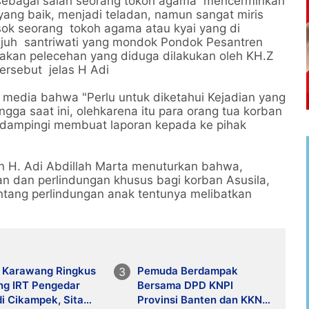
sebagai salah seorang tokoh agama mencerminkan
ang baik, menjadi teladan, namun sangat miris
osok seorang tokoh agama atau kyai yang di
tujuh santriwati yang mondok Pondok Pesantren
ndakan pelecehan yang diduga dilakukan oleh KH.Z
rsebut jelas H Adi
 media bahwa "Perlu untuk diketahui Kejadian yang
ga saat ini, olehkarena itu para orang tua korban
dampingi membuat laporan kepada ke pihak
en H. Adi Abdillah Marta menuturkan bahwa,
 dan perlindungan khusus bagi korban Asusila,
ntang perlindungan anak tentunya melibatkan
s Karawang Ringkus
Pemuda Berdampak
ng IRT Pengedar
Bersama DPD KNPI
i Cikampek, Sita
Provinsi Banten dan KKN