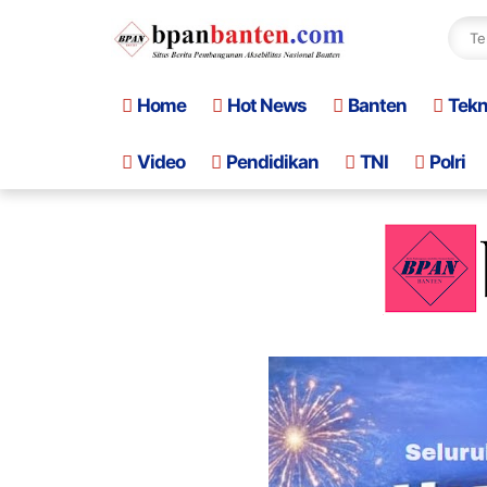
Home
Hot News
Banten
Tek
Video
Pendidikan
TNI
Polri