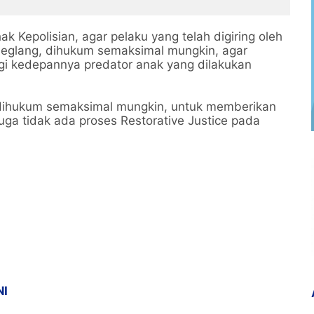
gan Digital dan
Kelompok 33 UIN SMH
 Transaksi
Banten Salurkan Bansos
 Kepolisian, agar pelaku yang telah digiring oleh
deglang, dihukum semaksimal mungkin, agar
agi kedepannya predator anak yang dilakukan
dihukum semaksimal mungkin, untuk memberikan
juga tidak ada proses Restorative Justice pada
NI