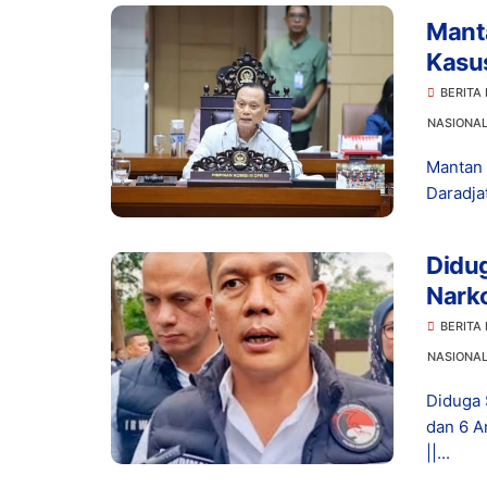
Manta
Kasu
Prom
BERITA
NASIONA
Mantan 
Daradja
Didu
Narko
Dita
BERITA
NASIONA
Diduga 
dan 6 A
||...