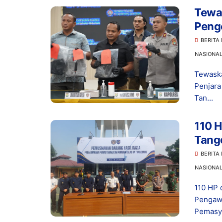
Tewas
Peng
Hidu
BERITA
NASIONA
Tewaska
Penjar
Tan...
110 H
Tang
BERITA
NASIONA
110 HP 
Pengaw
Pemasya